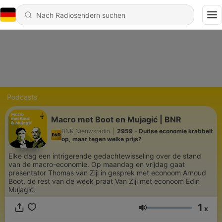
Podcasts
Macro met Boot en Mujagić | BNR
BNR Nieuwsradio
|
2959 - Duitse economie krabbelt
op, maar tegen welke prijs?
Elke dag een intrigerende gedachtewisseling over de stand
van de macro-economie. Op maandag en vrijdag gaat
presentator Thomas van Zijl in gesprek met econoom Arnoud
Boot, de rest van de week praat Van Zijl met econoom Edin
Mujagić.
1
x
Lautstärke