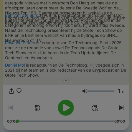
categorie Nieuws met Newsroom Den Haag en maakte de
afgelopen jaren onder meer de serie De Kwestie Wolf en de
Nieuws Top 150. Daarnaast presenteert hij wekelijks de
Ben van der Burg
(1968) is presentator en tech commentator.
podcasts Studio Den Haag en De Technoloog. Ook kun je hem
Buiten het winnen van de eerste Dutch Podcast Award in de
kennen van zijn vele bijdrages op BNR Nieuwsradio.
categorie Technologie won hij nooit iets, hij werd altijd tweede.
Naast de Technoloog presenteert hij De Grote Tech Show op
BNR en je kent hem wellicht van media bijdrages op BNR
Nieuwsradio of TV.
Rosanne Peters
is redacteur van De Technoloog. Sinds 2025
doet ze de redactie van zowel De Technoloog als De Grote
Tech Show en is zij te horen in de Tech Update tijdens De
Ochtend- en Avondspits.
Daniël Mol
is redacteur van De Technoloog. Hij voegde zich in
2021 bij het team en is ook redacteur van de Cryptocast en De
Grote Tech Show.
1
x
Lautstärke
00:00
00:00