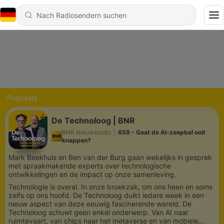
Podcasts
De Technoloog | BNR
BNR Nieuwsradio
|
659 - Gaat de AI-zeepbel ooit
knappen?
Mark Beekhuis en Ben van der Burg gaan wekelijks in gesprek
met spraakmakende experts over technologische
ontwikkelingen en de impact op onze samenleving.
Technologie is overal. In onze broekzak, om ons heen en soms
zelfs op ons hoofd. De Technoloog duikt iedere week in een
nieuw aspect van deze eeuwig fascinerende wereld. De
Technoloog schuwt geen enkel onderwerp. Van AI naar
ruimtevaart, van chips naar het metaverse en van mobiele