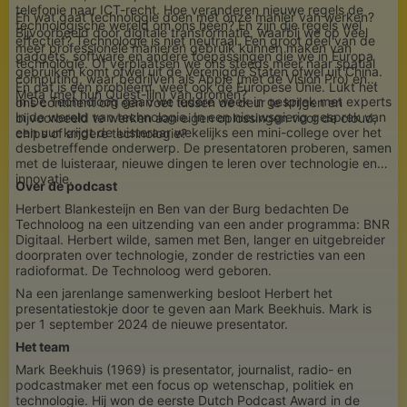
telefonie naar ICT-recht. Hoe veranderen nieuwe regels de
En wat gaat technologie doen met onze manier van werken?
technologische wereld om ons heen? En zijn die regels wel
Bijvoorbeeld door digitale transformatie, waarbij we op veel
effectief? Technologie is niet neutraal. Een groot deel van de
meer professionele manieren gebruik kunnen maken van
gadgets, software en andere toepassingen die we in Europa
technologie. Of verplaatsen we ons steeds meer naar spatial
gebruiken komt ofwel uit de Verenigde Staten ofwel uit China.
computing, waar bedrijven als Apple (met de Vision Pro) en
En dat is een probleem, weet ook de Europese Unie. Lukt het
Meta (met hun Quest-lijn) van dromen?
In De Technoloog gaan we iedere week in gesprek met experts
ons continent om een voet tussen de deur te krijgen en
in de wereld van technologie. In een nieuwsgierig gesprek van
bijvoorbeeld te werken aan eigen oplossingen voor de cloud,
een uur krijgt de luisteraar wekelijks een mini-college over het
chips of andere technologie?
desbetreffende onderwerp. De presentatoren proberen, samen
met de luisteraar, nieuwe dingen te leren over technologie en
innovatie.
Over de podcast
Herbert Blankesteijn en Ben van der Burg bedachten De
Technoloog na een uitzending van een ander programma: BNR
Digitaal. Herbert wilde, samen met Ben, langer en uitgebreider
doorpraten over technologie, zonder de restricties van een
radioformat. De Technoloog werd geboren.
Na een jarenlange samenwerking besloot Herbert het
presentatiestokje door te geven aan Mark Beekhuis. Mark is
per 1 september 2024 de nieuwe presentator.
Het team
Mark Beekhuis (1969) is presentator, journalist, radio- en
podcastmaker met een focus op wetenschap, politiek en
technologie. Hij won de eerste Dutch Podcast Award in de