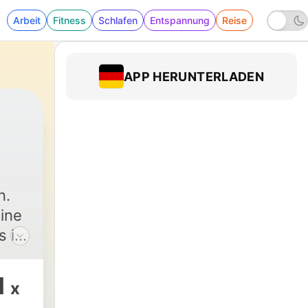
Arbeit
Fitness
Schlafen
Entspannung
Reise
APP HERUNTERLADEN
|
576 - Christa Mayer, Fotogra
n.
ine
 ist
1
x