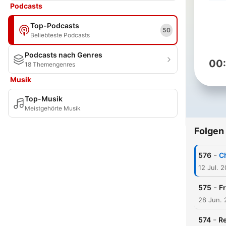
Podcasts
Top-Podcasts
50
Beliebteste Podcasts
Podcasts nach Genres
00
18 Themengenres
Musik
Top-Musik
Meistgehörte Musik
Folgen
-
576
C
12 Jul. 
-
575
F
28 Jun.
-
574
Re