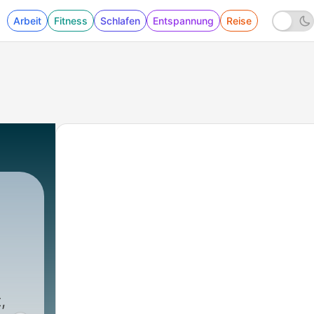
Arbeit
Fitness
Schlafen
Entspannung
Reise
|
1538 - radio3 Klimagespräch:
,