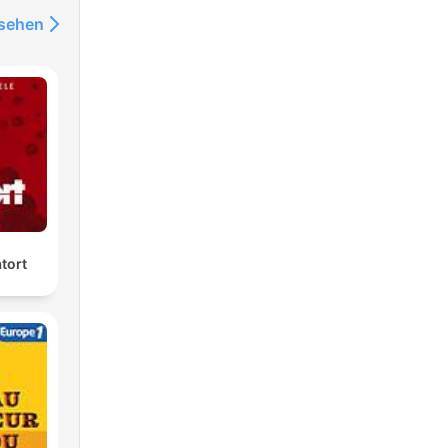
nsehen
tort