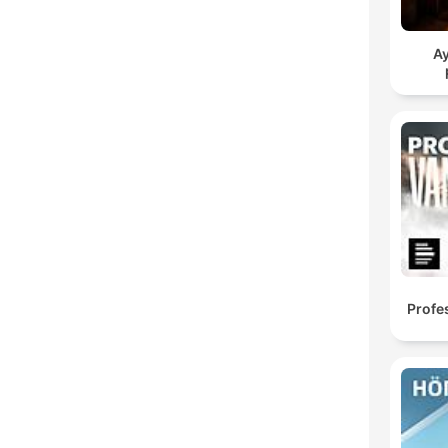
А
Profe