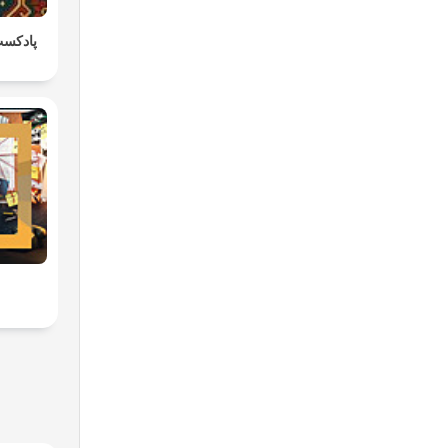
پادکست