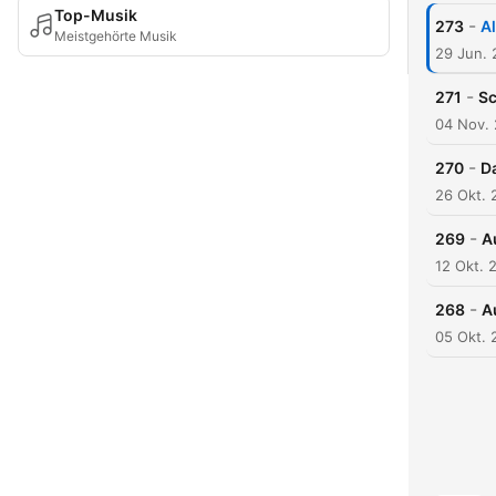
Top-Musik
-
273
Al
Meistgehörte Musik
29 Jun.
-
271
Sc
04 Nov.
-
270
Da
26 Okt. 
-
269
A
12 Okt. 
-
268
A
05 Okt. 