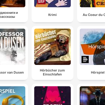
удиокниги и
Krimi
Au Coeur du 
рассказы
Hörbücher zum
ssor van Dusen
Hörspiel
Einschlafen