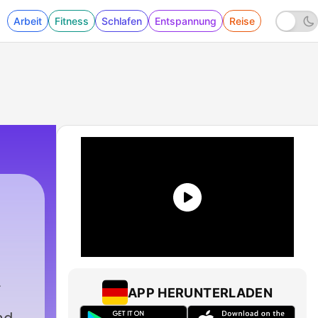
Arbeit
Fitness
Schlafen
Entspannung
Reise
nburg
|
273 - Alles gelogen – wöchentlich ab 7
APP HERUNTERLADEN