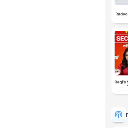
Radyo 
Raqi’s 