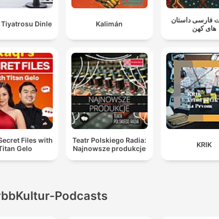
 فارسی داستان
Tiyatrosu Dinle
Kalimán
های کهن
Secret Files with
Teatr Polskiego Radia:
KRIK
Titan Gelo
Najnowsze produkcje
rbbKultur-Podcasts