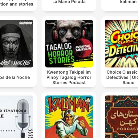
La Mano Peluda
kaliman
tion and stories
Kwentong Takipsilim
Choice Classic
os de la Noche
Pinoy Tagalog Horror
Detectives | O
Stories Podcast
Radio