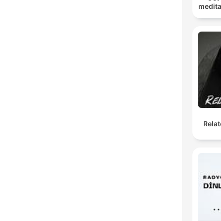
medita
Relat