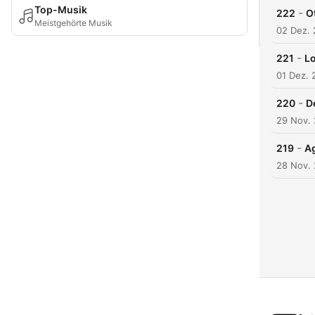
Top-Musik
-
222
O
Meistgehörte Musik
02 Dez. 
-
221
Lo
01 Dez. 
-
220
D
29 Nov.
-
219
Ag
28 Nov.