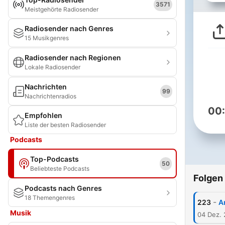
3571
Meistgehörte Radiosender
Radiosender nach Genres
15 Musikgenres
Radiosender nach Regionen
Lokale Radiosender
Nachrichten
99
Nachrichtenradios
00
Empfohlen
Liste der besten Radiosender
Podcasts
Top-Podcasts
50
Beliebteste Podcasts
Folgen
Podcasts nach Genres
18 Themengenres
-
223
A
Musik
04 Dez. 