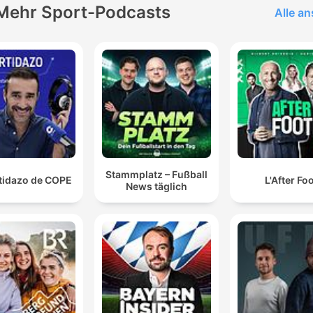
Mehr Sport-Podcasts
Alle a
Stammplatz – Fußball
rtidazo de COPE
L'After Fo
News täglich