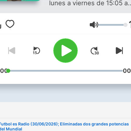
lunes a viernes de 15:05 a
16:00. Conducido por Serg
Valentín, cuenta con amigo
Lautstärke
como Juanma Rodríguez, L
Herrero, José Antonio Mart
Petón, José Luis Garci...
:00
00
Futbol es Radio (30/06/2026); Eliminadas dos grandes potencias
del Mundial