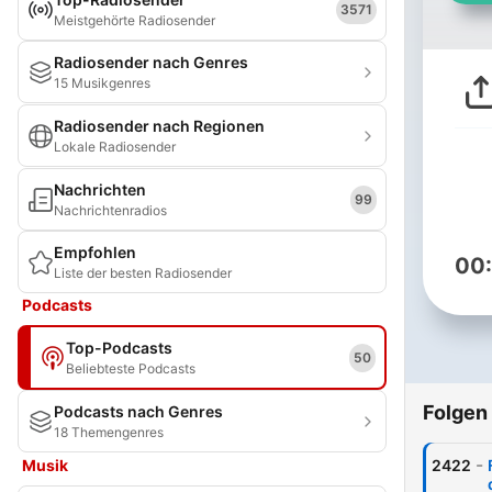
3571
Meistgehörte Radiosender
Radiosender nach Genres
15 Musikgenres
Radiosender nach Regionen
Lokale Radiosender
Nachrichten
99
Nachrichtenradios
Empfohlen
00
Liste der besten Radiosender
Podcasts
Top-Podcasts
50
Beliebteste Podcasts
Folgen
Podcasts nach Genres
18 Themengenres
-
Musik
2422