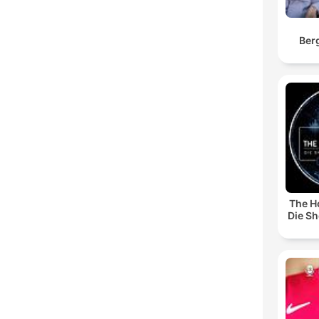
Ber
The H
Die S