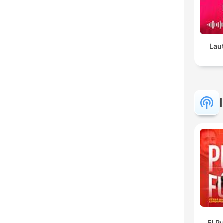
Laut
El P