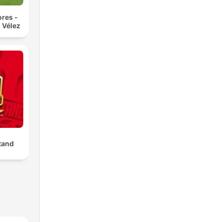
res -
 Vélez
tand