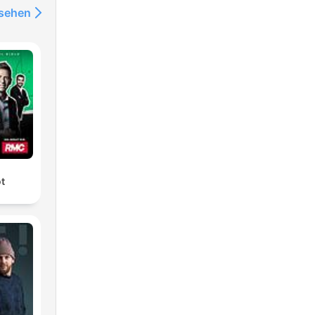
nsehen
ot