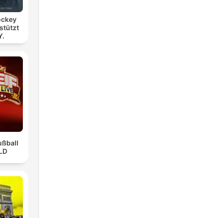
hockey
stützt
Y.
Fußball
ILD