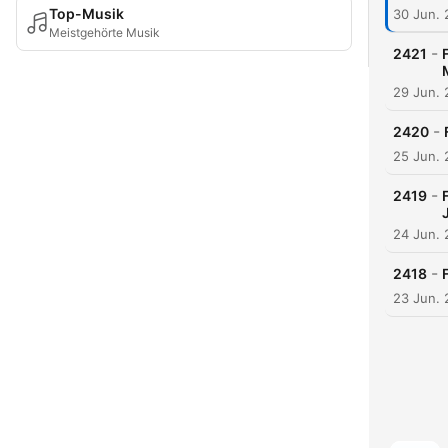
Top-Musik
30 Jun.
Meistgehörte Musik
-
2421
29 Jun.
-
2420
25 Jun.
-
2419
24 Jun.
-
2418
23 Jun.