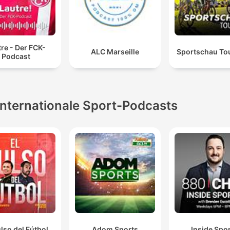
re - Der FCK-
ALC Marseille
Sportschau To
Podcast
Internationale Sport-Podcasts
ulso del Fútbol
Adom Sports
Inside Spo