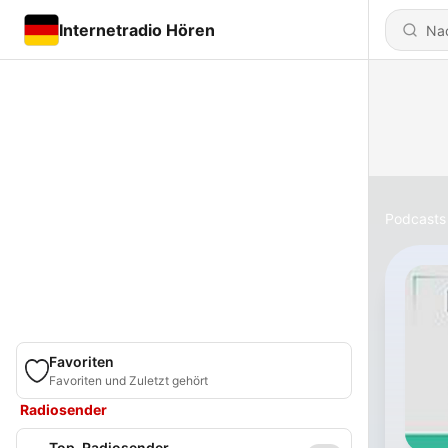
Internetradio Hören
Podcasts
Favoriten
Favoriten und Zuletzt gehört
Radiosender
Top-Radiosender