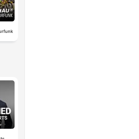
urfunk
rts