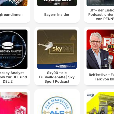
Uff – der Eis
gfreundinnen
Bayern Insider
Podcast, unter
von PENN
ockey Analyst -
Sky90 – die
Reif ist live – 
how zur DEL und
Fußballdebatte | Sky
Talk von B
DEL 2
Sport Podcast