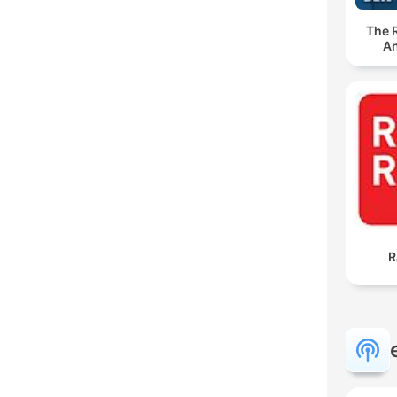
The 
An
R