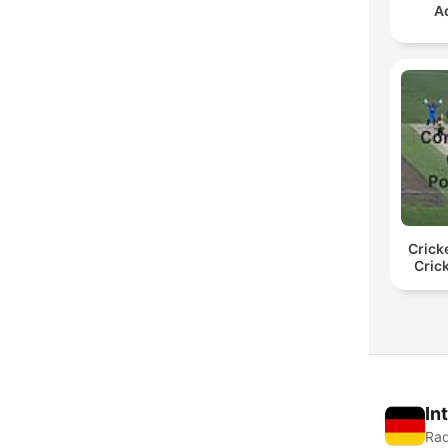
A
Crick
Cric
In
Rad