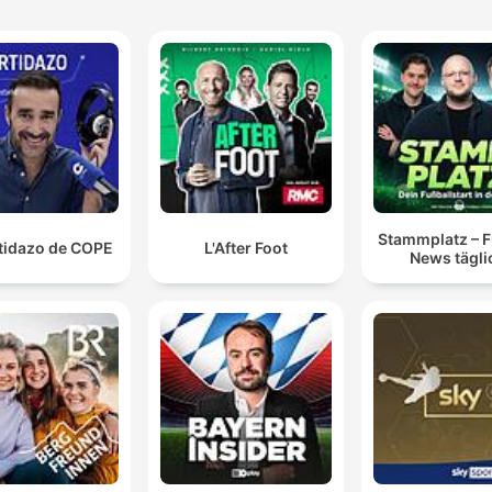
Stammplatz – F
rtidazo de COPE
L'After Foot
News tägli