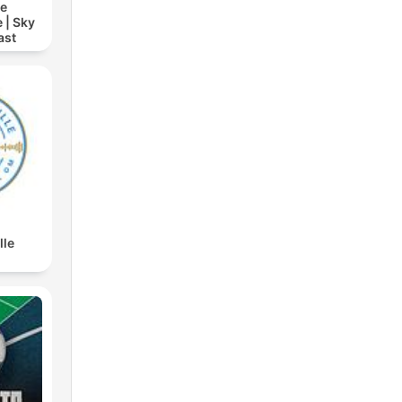
ie
 | Sky
ast
lle