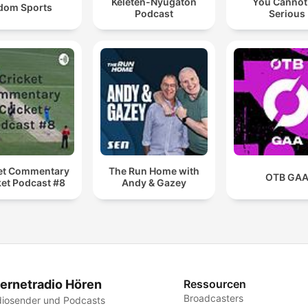
Keleten-Nyugaton
You Cannot
dom Sports
Podcast
Serious
et Commentary
The Run Home with
OTB GA
ket Podcast #8
Andy & Gazey
ternetradio Hören
Ressourcen
Broadcasters
iosender und Podcasts