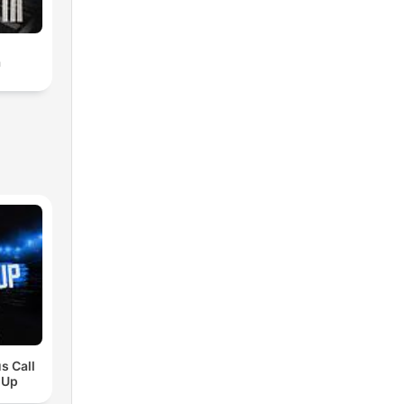
a
s Call
 Up