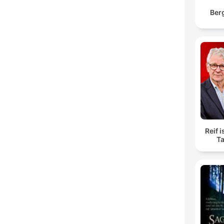
Ber
Reif i
Ta