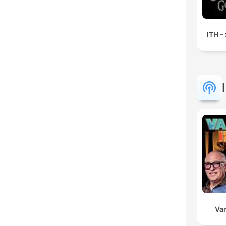
ITH –
Va