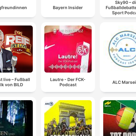
Sky90 – d
gfreundinnen
Bayern Insider
Fußballdebatte
Sport Podc
st live – Fußball
Lautre - Der FCK-
ALC Marsei
lk von BILD
Podcast