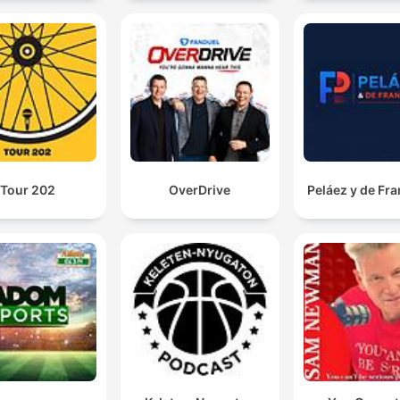
Tour 202
OverDrive
Peláez y de Fr