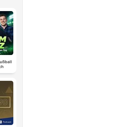
ußball
ch