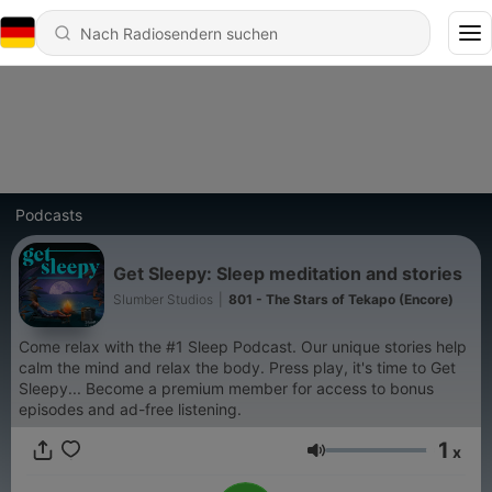
Podcasts
Get Sleepy: Sleep meditation and stories
Slumber Studios
|
801 - The Stars of Tekapo (Encore)
Come relax with the #1 Sleep Podcast. Our unique stories help
calm the mind and relax the body. Press play, it's time to Get
Sleepy... Become a premium member for access to bonus
episodes and ad-free listening.
1
x
Lautstärke