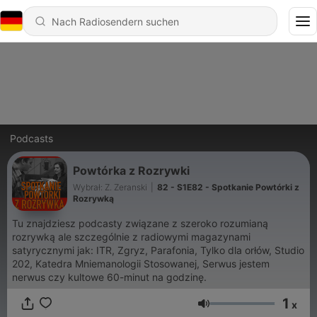
Podcasts
Powtórka z Rozrywki
Wybrał: Z. Zeranski
|
82 - S1E82 - Spotkanie Powtórki z
Rozrywką
Tu znajdziesz podcasty związane z szeroko rozumianą
rozrywką ale szczególnie z radiowymi magazynami
satyrycznymi jak: ITR, Zgryz, Parafonia, Tylko dla orłów, Studio
202, Katedra Mniemanologii Stosowanej, Serwus jestem
nerwus czy kultowe 60-minut na godzinę.
1
x
Lautstärke