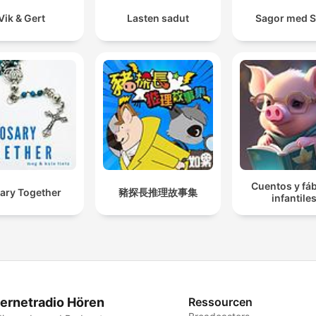
Vik & Gert
Lasten sadut
Sagor med 
Cuentos y fá
ary Together
豬探長推理故事集
infantile
ternetradio Hören
Ressourcen