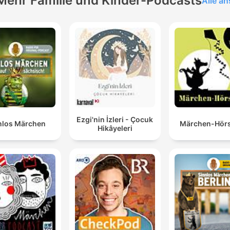
Mehr Familie und Kinder-Podcasts
Alle a
Ezgi'nin İzleri - Çocuk
nlos Märchen
Märchen-Hörs
Hikâyeleri