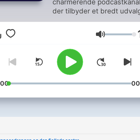
charmerende podcastkanal
der tilbyder et bredt udval
godnathistorier til børn. Di
historier, som spænder fra
Lautstärke
klassiske eventyr til mode
fortællinger, er perfekte til 
skabe en rolig og hyggelig
stemning inden sengetid.
Kanalen er et ideelt valg fo
forældre, der ønsker at
:00
00
introducere deres børn for
glæden ved historiefortæll
og stimulere deres fantasi.
Med en blanding af indhol
hjemmesiden og YouTube-
kanalen, er der rig mulighe