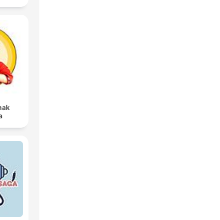
nak
a