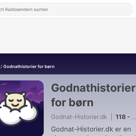
Godnathistorier for børn
Godnathistorier
for børn
Godnat-Historier.dk
|
118 - Hypnosedrengen og den fjollede søster
Godnat-Historier.dk er en