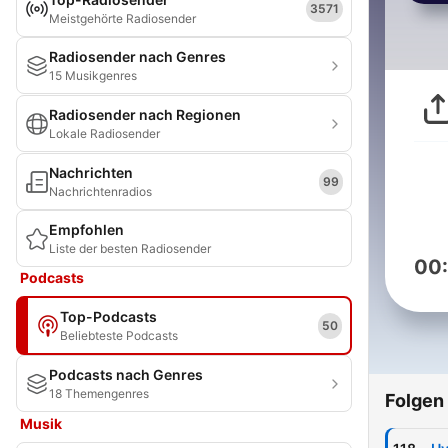
3571
Meistgehörte Radiosender
Radiosender nach Genres
15 Musikgenres
Radiosender nach Regionen
Lokale Radiosender
Nachrichten
99
Nachrichtenradios
Empfohlen
Liste der besten Radiosender
00
Podcasts
Top-Podcasts
50
Beliebteste Podcasts
Podcasts nach Genres
18 Themengenres
Folgen
Musik