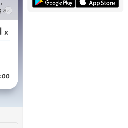
,
g af
sse
1
x
rne
at
r
:00
ing
d på
d for