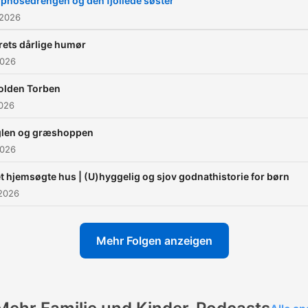
pnosedrengen og den fjollede søster
både at læse og lytte til
 2026
historierne.
rets dårlige humør
2026
olden Torben
2026
len og græshoppen
2026
t hjemsøgte hus | (U)hyggelig og sjov godnathistorie for børn
 2026
Mehr Folgen anzeigen