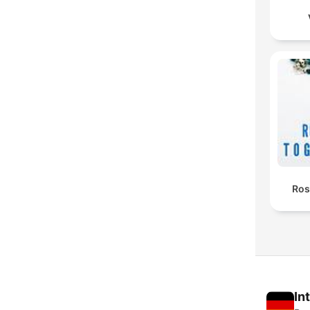
Ros
In