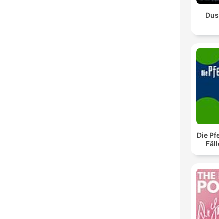
Dus
Die Pf
Fäll