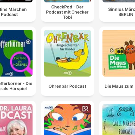
CheckPod - Der
tins Märchen
Sinnlos Mär
Podcast mit Checker
Podcast
BERLIN
Tobi
efferkörner - Die
Ohrenbär Podcast
Die Maus zum
e als Hörspiel