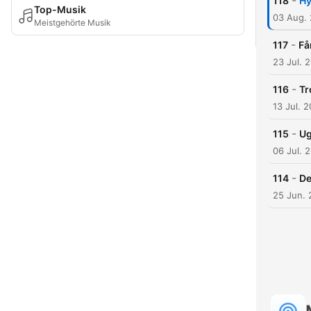
-
118
Hy
Top-Musik
03 Aug.
Meistgehörte Musik
-
117
Få
23 Jul. 
-
116
Tr
13 Jul. 
-
115
Ug
06 Jul. 
-
114
De
25 Jun.