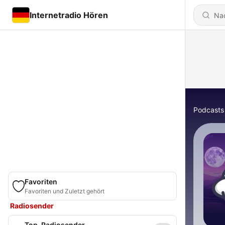
Internetradio Hören
Podcasts
Favoriten
Favoriten und Zuletzt gehört
Radiosender
Top-Radiosender