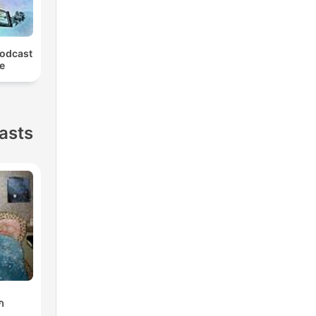
Podcast
le
asts
ก