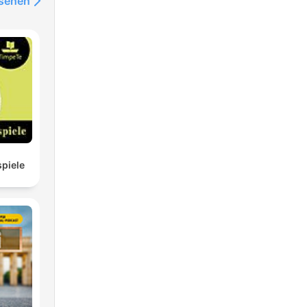
nsehen
piele