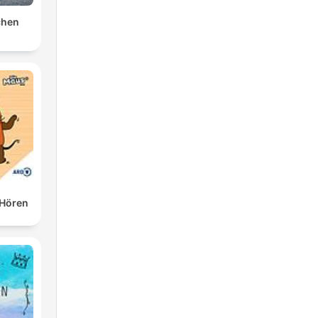
chen
 Hören