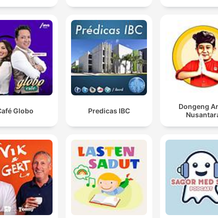
Dongeng A
Café Globo
Predicas IBC
Nusantar