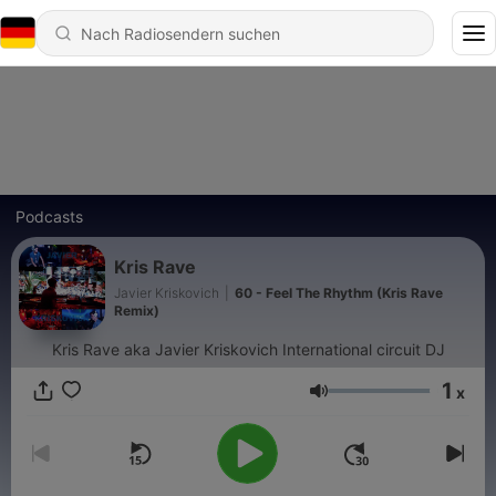
Podcasts
Kris Rave
Javier Kriskovich
|
60 - Feel The Rhythm (Kris Rave
Remix)
Kris Rave aka Javier Kriskovich International circuit DJ
1
x
Lautstärke