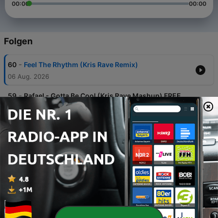
00:00
00:00
Folgen
-
60
Feel The Rhythm (Kris Rave Remix)
06 Aug. 2026
-
59
Rafael - Gotta Be Cool (Kris Rave Mashup) FREE
DOWNLOAD
01 Jul. 2026
-
58
Limousine (Kris Rave Mashup) - Preview
24 Jun. 2026
-
57
SAVAGE RIO LIVE SET AT CRYSTAL CLEAR CLUB
12 Jun. 2026
-
56
Anna, Vintage Culture - Feel The Rhythm (Kris
Rave Tribal Remix) PREVIEW
26 Mai 2026