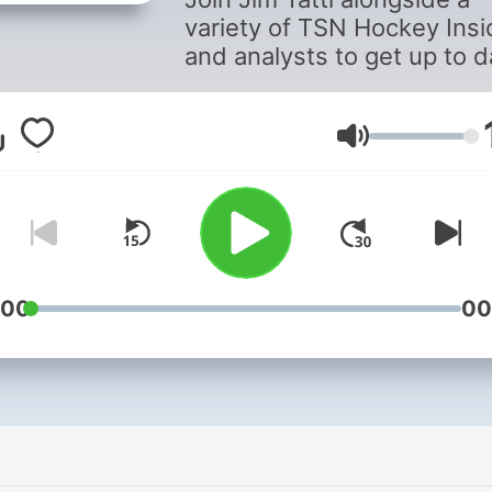
variety of TSN Hockey Insi
and analysts to get up to d
on everything going on wit
your favourite team, week
from 12pm-1pm!
Lautstärke
:00
00