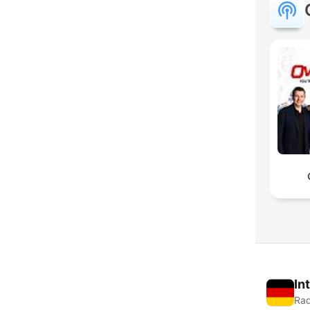
In
Rad