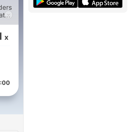
ders
ate
h
days
1
x
:00