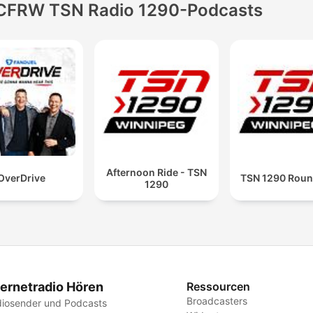
CFRW TSN Radio 1290-Podcasts
Afternoon Ride - TSN
OverDrive
TSN 1290 Roun
1290
ternetradio Hören
Ressourcen
Broadcasters
iosender und Podcasts