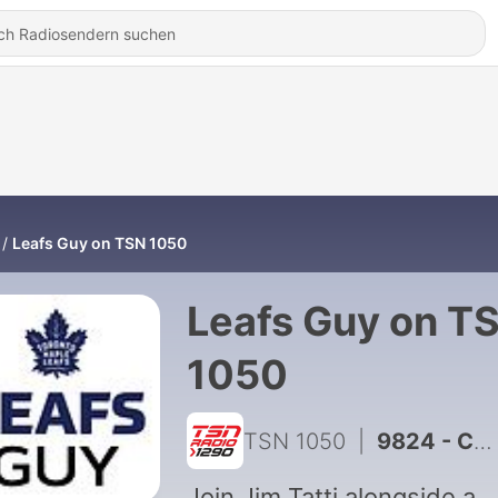
Leafs Guy on TSN 1050
Leafs Guy on T
1050
TSN 1050
|
9824 - Chayka addresses media following Berube's firing
Join Jim Tatti alongside a