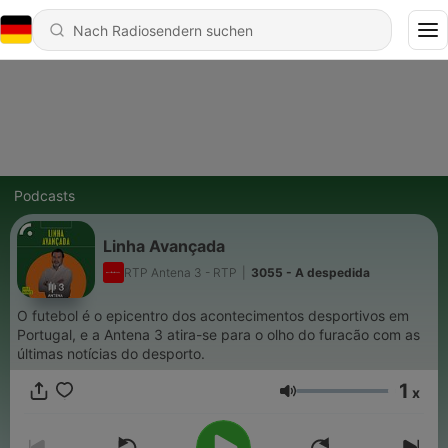
Podcasts
Linha Avançada
RTP Antena 3 - RTP
|
3055 - A despedida
O futebol é o epicentro dos acontecimentos desportivos em
Portugal, e a Antena 3 atira-se para o olho do furacão com as
últimas notícias do desporto.
1
x
Lautstärke