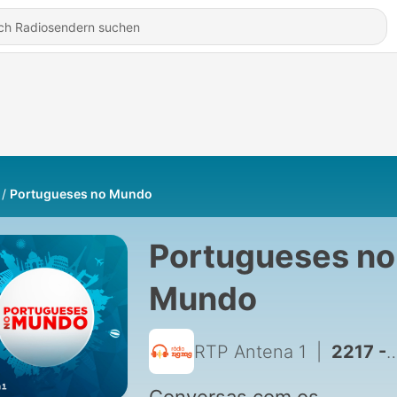
Portugueses no Mundo
Portugueses no
Mundo
RTP Antena 1
|
2217 - Adriano Pina, Inglaterra: " é casa, mas não é a casa"