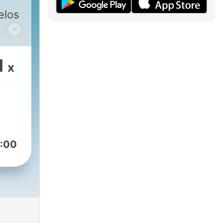
elos
 o
r
1
x
:00