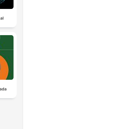
al
çada