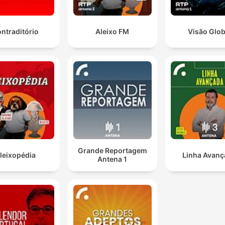
ntraditório
Aleixo FM
Visão Glob
Grande Reportagem
leixopédia
Linha Avan
Antena 1