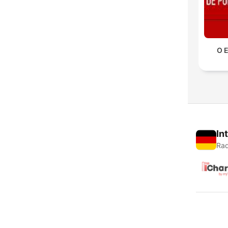
O 
In
Rad