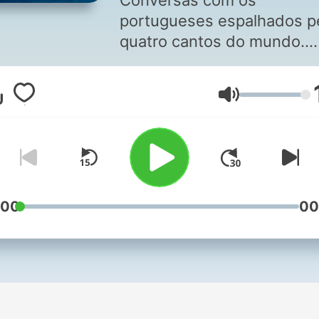
Conversas com os
portugueses espalhados p
quatro cantos do mundo.
Como vivem, o que fazem,
que os levou a optarem po
Lautstärke
sair de Portugal. Histórias
contadas à jornalista Alice
Vilaça.
:00
00