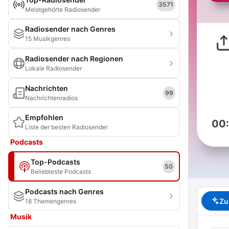
3571
Meistgehörte Radiosender
Radiosender nach Genres
15 Musikgenres
Radiosender nach Regionen
Lokale Radiosender
Nachrichten
99
Nachrichtenradios
Empfohlen
00
Liste der besten Radiosender
Podcasts
Top-Podcasts
50
Beliebteste Podcasts
Podcasts nach Genres
Zu
18 Themengenres
Musik