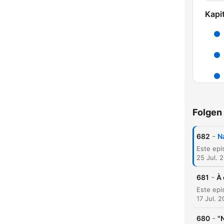
Kapit
K
High
Folgen
-
682
N
25 Jul. 
-
681
À 
17 Jul. 
-
680
"