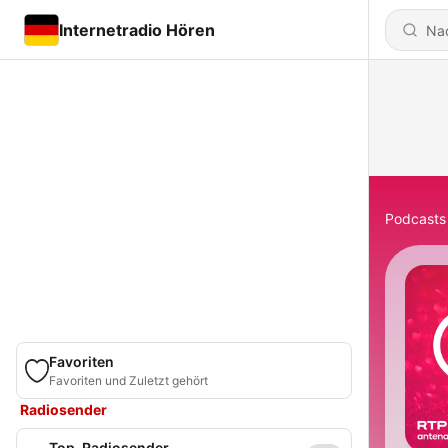
Internetradio Hören
Podcasts
Favoriten
Favoriten und Zuletzt gehört
Radiosender
Top-Radiosender