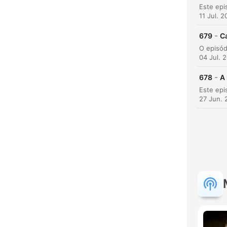
11 Jul. 
-
679
C
04 Jul. 
-
678
A
27 Jun. 