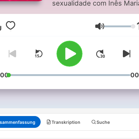
sexualidade com Inês Mari
Meneses.
Lautstärke
:00
00
sammenfassung
Transkription
Suche