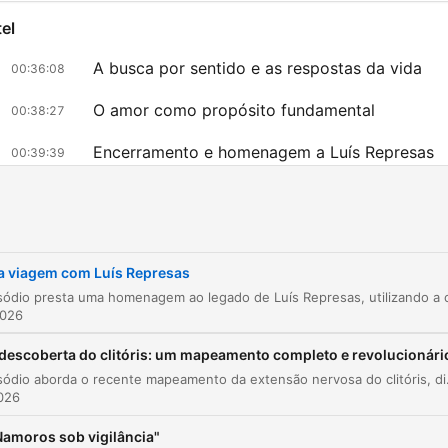
el
A busca por sentido e as respostas da vida
00:36:08
O amor como propósito fundamental
00:38:27
Encerramento e homenagem a Luís Represas
00:39:39
licke auf ein Kapitel, um direkt zu diesem Moment zu springen
lights
Uma voz e uma presença para sempre ligadas à histó
a viagem com Luís Represas
da música em Portugal, com o Estrovante e depois
2026
também a solo.
00:00:31 · O locutor presta uma homenagem ao legado music
descoberta do clitóris: um mapeamento completo e revolucionári
de Luís Represas.
Este episódio aborda o recente mapeamento da extensão nervosa do clitóris, discutindo a importância deste avanço para o 
2026
Talvez um dia me encontre. Aqui é transparente, não 
Namoros sob vigilância"