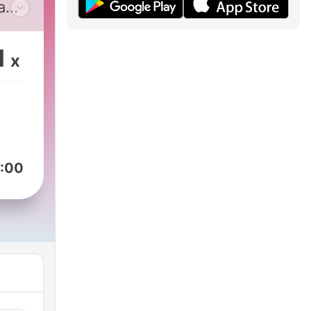
a
1
x
:00