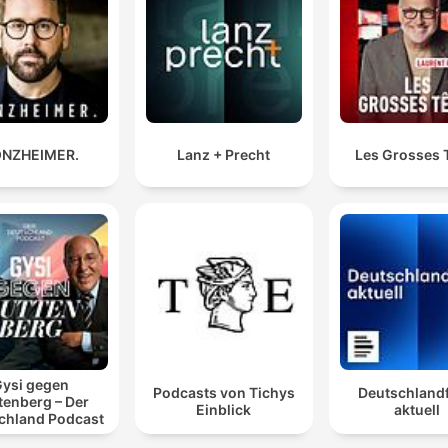
Se tiver um último momento de lucidez e se me
perguntar, a minha resposta é sim. Eu amei e fui ama
Pronto. Talvez seja o fundamental na vida.
00:39:07 · O interlocutor conclui que a experiência de amar e
amado é o ponto crucial da existência.
NZHEIMER.
Lanz + Precht
Les Grosses 
ysi gegen
Podcasts von Tichys
Deutschland
tenberg – Der
Einblick
aktuell
chland Podcast