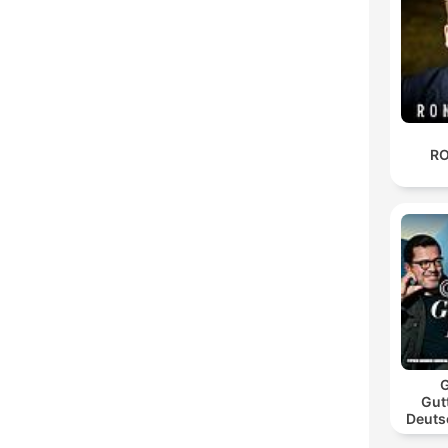
RO
G
Gut
Deuts