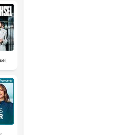
sel
ir