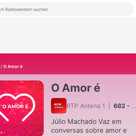
O Amor é
O Amor é
RTP Antena 1
|
682 - Na viagem com Luís Represas
Júlio Machado Vaz em
conversas sobre amor e