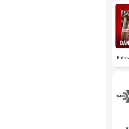
Entrez
Э