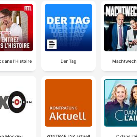
 dans l'Histoire
Der Tag
Machtwech
хо Москвы
KONTRAFUNK aktuell
C dans l'a