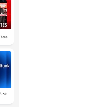
do.
 ser
Têtes
funk