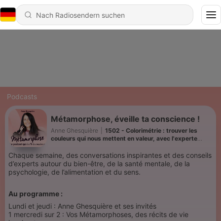
Podcasts
Métamorphose, éveille ta conscience !
Anne Ghesquière
|
1502 - Colorimétrie : trouver les
couleurs qui nous mettent en valeur, avec l'experte
Sophie Bassé
Chaque semaine, des conversations inspirantes et des conseils
d’experts autour du bien-être, de la santé mentale, de la
psychologie, de l’alimentation et du sens.
Au programme :
Lundi et jeudi : Anne Ghesquière et ses invités
1 mercredi sur 2 : Vos Métamorphoses, des récits de vie