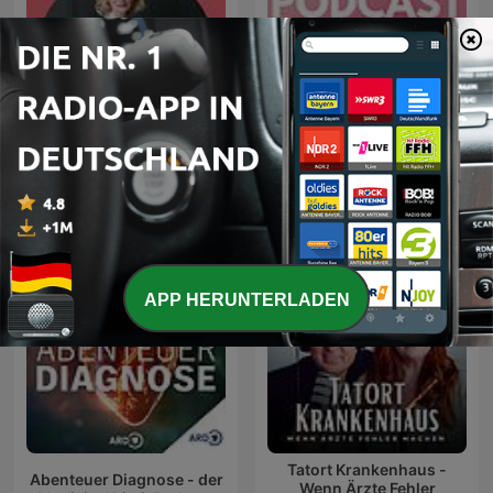
Dr. Anne Fleck -
Gesundheit und
The Dr. Laura Podcast
Ernährung
APP HERUNTERLADEN
Tatort Krankenhaus -
Abenteuer Diagnose - der
Wenn Ärzte Fehler