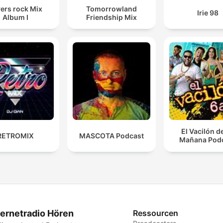
ers rock Mix
Tomorrowland
Irie 98
Album I
Friendship Mix
El Vacilón d
RETROMIX
MASCOTA Podcast
Mañana Pod
ternetradio Hören
Ressourcen