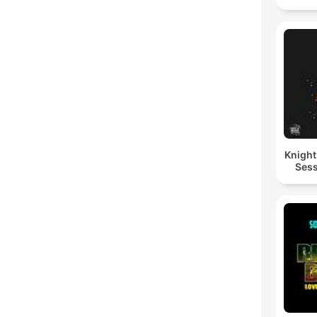
Knigh
Sess