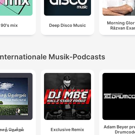
Morning Glor
90's mix
Deep Disco Music
Răzvan Exa
Internationale Musik-Podcasts
Adam Beyer pr
ைத் தென்றல்
Exclusive Remix
Drumcod