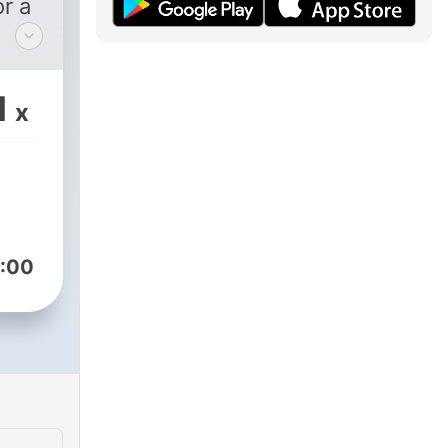
r a
use
om
1
x
 to
ted
ent
ic
:00