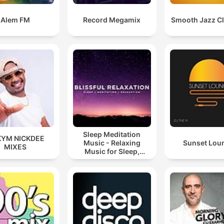
Alem FM
Record Megamix
Smooth Jazz Cl
Sleep Meditation
KYM NICKDEE
Music - Relaxing
Sunset Lou
MIXES
Music for Sleep,
Meditation &
Relaxation