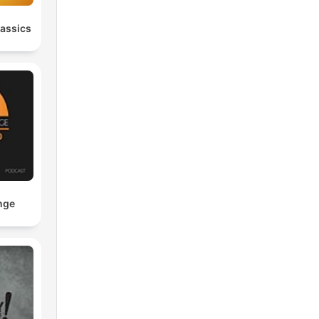
assics
nge