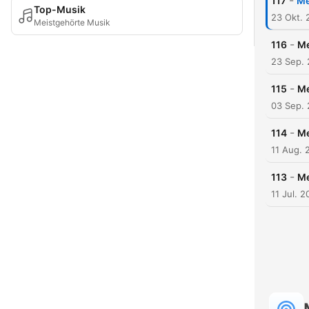
-
117
Me
Top-Musik
23 Okt. 
Meistgehörte Musik
-
116
Me
23 Sep.
-
115
Me
03 Sep.
-
114
Me
11 Aug. 
-
113
Me
11 Jul. 