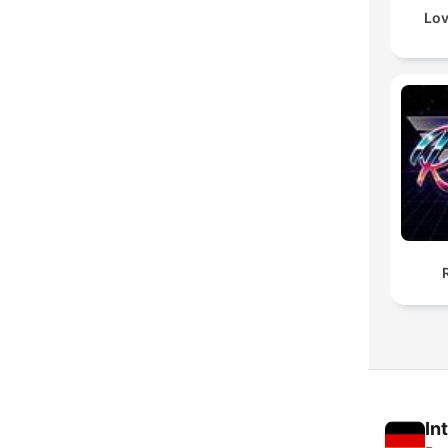
Lov
In