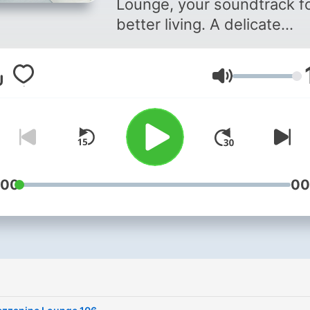
Lounge, your soundtrack fo
better living. A delicate
selection of deep, chill ho
and nu-disco relaxation fr
Lautstärke
the Nordics. A perfect way
enjoy your weekends with
every other Saturday. Hos
by Jace Headland, a resid
DJ for one of the most icon
Scandinavian club brands,
:00
00
Monday Bar Sweden.