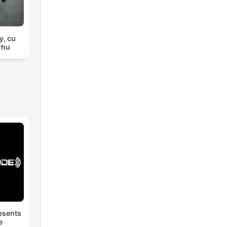
y, cu
rhu
esents
e