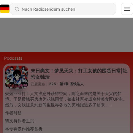
Podcasts
末日爽文！梦见天灾：打工女孩的囤货日常|社
恐女独活
云鹿柔迩
|
225 - 第1章 省钱达人
兢兢业业打工人文浅意外获得空间，随之而来的是关于天灾的梦
境。于是攒钱买房改为花钱囤货，都市社畜变成乡村美食区UP主。
然后，文浅注意到新闻里世界各地的灾难报道多了起来……
作者时移
请支持作者主页
本专辑仅作推荐赏析