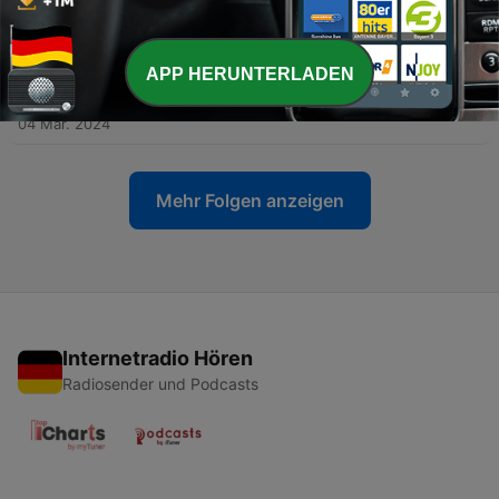
-
222
第4章 梦里的灾难
04 Mär. 2024
APP HERUNTERLADEN
-
221
第5章 末日生存狂们
04 Mär. 2024
Mehr Folgen anzeigen
Internetradio Hören
Radiosender und Podcasts