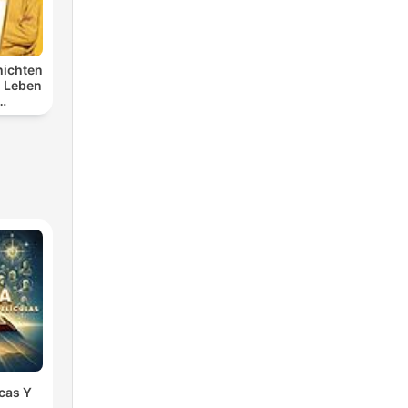
hichten
 Leben
omis
icas Y
s