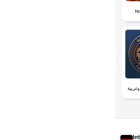
No
عربية
In