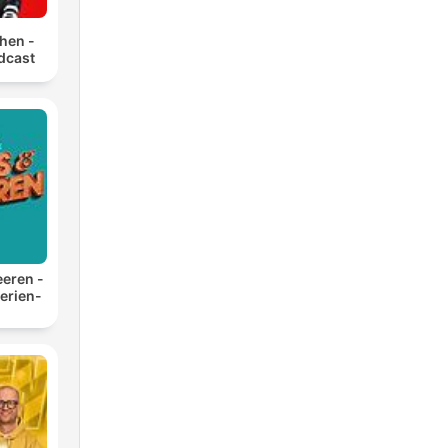
hen -
dcast
eren -
Serien-