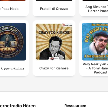
Ang Ninuno: 
 Pasa Nada
Fratelli di Crozza
Horror Podc
Very Nearly an
مسلسلات سورية و
Crazy For Kishore
- A Tony Han
Podcast
ternetradio Hören
Ressourcen