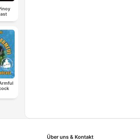
Pinoy
ast
 Armful
cock
Über uns & Kontakt