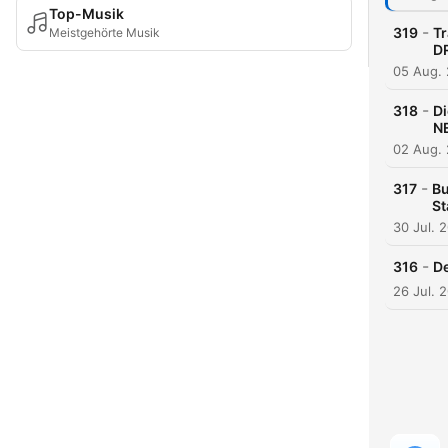
Top-Musik
-
319
T
Meistgehörte Musik
DR
05 Aug.
-
318
Di
N
02 Aug.
-
317
Bu
St
30 Jul. 
-
316
De
26 Jul. 