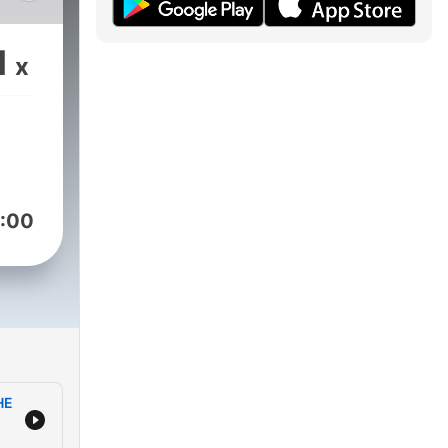
nd
1
x
ren
 ihn
:00
f
/@belyves
auf
@nerdkultur
HE