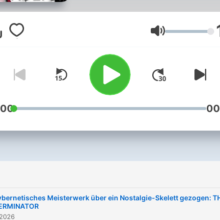
Helden von "Nerdkultur" u
ehemals "Moviepilot"
verquatschen sich jeden
Lautstärke
Sonntag über STAR WARS,
MARVEL, DC und die ande
schönsten Nebensachen
dieser Welt. Yves verlässt
MOVIEPILOT und ihr findet
:00
00
ab August als BELYVES au
YouTube:
https://www.youtube.com
Und noch mehr von Marco 
NERDKULTUR:
https://www.youtube.com/
ybernetisches Meisterwerk über ein Nostalgie-Skelett gezogen: T
ERMINATOR
 2026