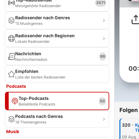
3571
Meistgehörte Radiosender
Radiosender nach Genres
15 Musikgenres
Radiosender nach Regionen
Lokale Radiosender
Nachrichten
99
Nachrichtenradios
00
Empfohlen
Liste der besten Radiosender
Podcasts
Top-Podcasts
50
Beliebteste Podcasts
Folgen
Podcasts nach Genres
18 Themengenres
-
320
K
T
Musik
09 Aug.