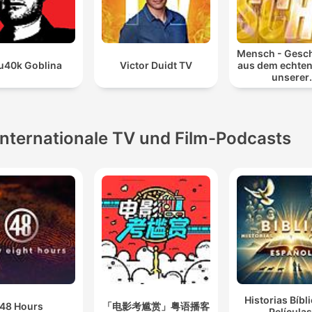
Mensch - Gesc
u40k Goblina
Victor Duidt TV
aus dem echten
unserer
Lieblingspr
Internationale TV und Film-Podcasts
Historias Bíbl
48 Hours
「电影考尴赏」粤语播客
Película