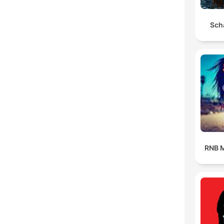
Scha
RNB M