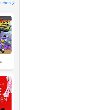
nsehen
s