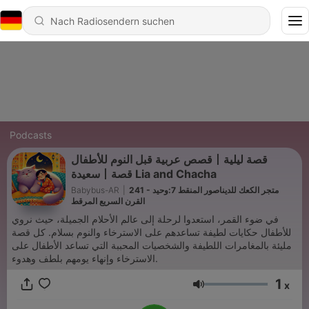
Podcasts
قصص عربية قبل النوم للأطفال丨قصة ليلية
سعيدة丨قصة Lia and Chacha
Babybus-AR
|
241 - متجر الكعك للديناصور المنقط 7:وحيد
القرن السريع المرقط
في ضوء القمر، استعدوا لرحلة إلى عالم الأحلام الجميلة، حيث نروي
للأطفال حكايات لطيفة تساعدهم على الاسترخاء والنوم بسلام. كل قصة
مليئة بالمغامرات اللطيفة والشخصيات المحببة التي تساعد الأطفال على
الاسترخاء وإنهاء يومهم بلطف وهدوء.
1
x
Lautstärke