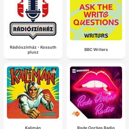
Rádiószínház - Kossuth
BBC Writers
plusz
Kalimán
Rode Oortjes Radio