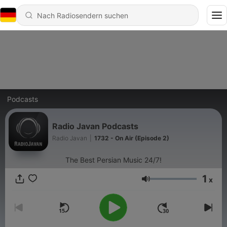
Podcasts
Radio Javan Podcasts
Radio Javan
|
1732 - On Air (Episode 2)
The Best Persian Music 24/7!
1
x
Lautstärke