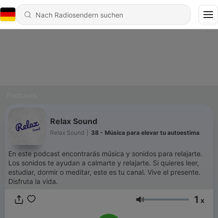
Podcasts
Relax Sound
Relax Sound
|
38 - Música para elevar tu autoestima
En este podcast encontrarás música y sonidos para relajarte.
Los sonidos te ayudan a calmarte y relajarte. Si quieres leer,
estudiar, dormir o meditar, este es tu canal. Vive el presente.
Disfruta la vida.
1
x
Lautstärke