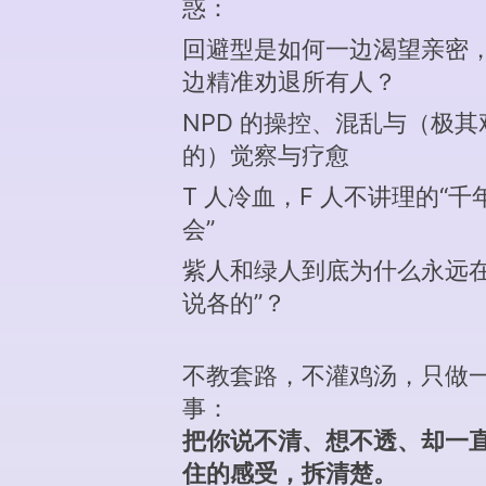
惑：
回避型是如何一边渴望亲密
边精准劝退所有人？
NPD 的操控、混乱与（极其
的）觉察与疗愈
T 人冷血，F 人不讲理的“千
会”
紫人和绿人到底为什么永远在
说各的”？
不教套路，不灌鸡汤，只做
事：
把你说不清、想不透、却一
住的感受，拆清楚。