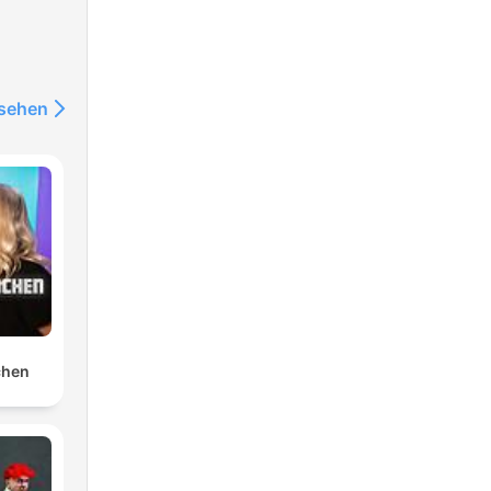
nsehen
chen