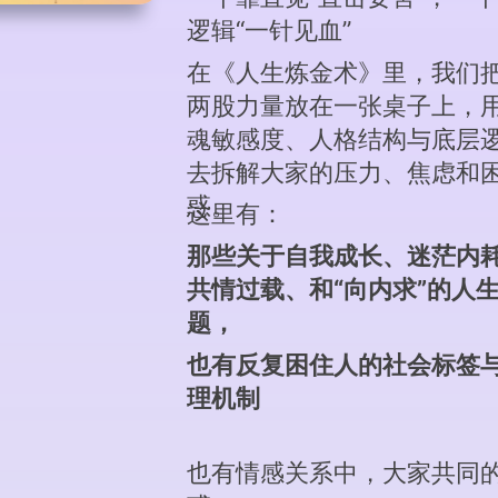
逻辑“一针见血”
在《人生炼金术》里，我们
两股力量放在一张桌子上，
魂敏感度、人格结构与底层
去拆解大家的压力、焦虑和
惑。
这里有：
那些关于自我成长、迷茫内
共情过载、
和“向内求”的人
题，
也有反复困住人的社会标签
理机制
也有情感关系中，大家共同