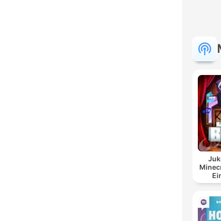
Juk
Minecr
Ei