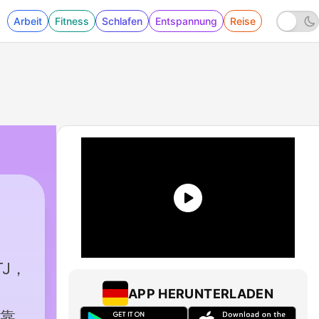
Arbeit
Fitness
Schlafen
Entspannung
Reise
TJ，
APP HERUNTERLADEN
个靠