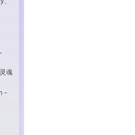
y、
-
灵魂
 -