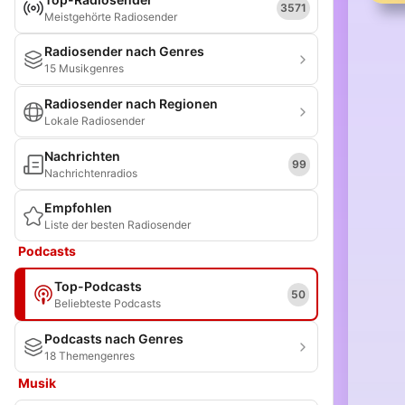
3571
Meistgehörte Radiosender
Radiosender nach Genres
15 Musikgenres
Radiosender nach Regionen
Lokale Radiosender
Nachrichten
99
Nachrichtenradios
Empfohlen
Liste der besten Radiosender
Podcasts
Top-Podcasts
50
Beliebteste Podcasts
Podcasts nach Genres
18 Themengenres
Musik