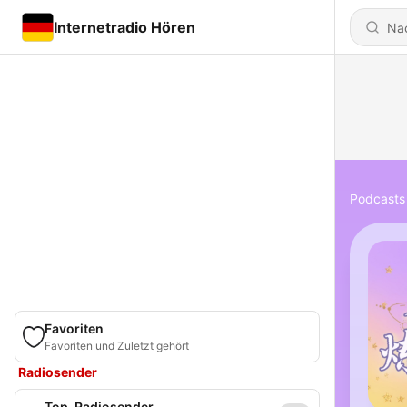
Internetradio Hören
Podcasts
Favoriten
Favoriten und Zuletzt gehört
Radiosender
Top-Radiosender