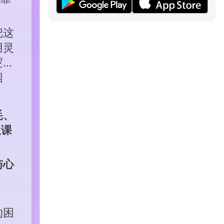
把这
用灵
逻辑
困
耗、
生课
与心
的困