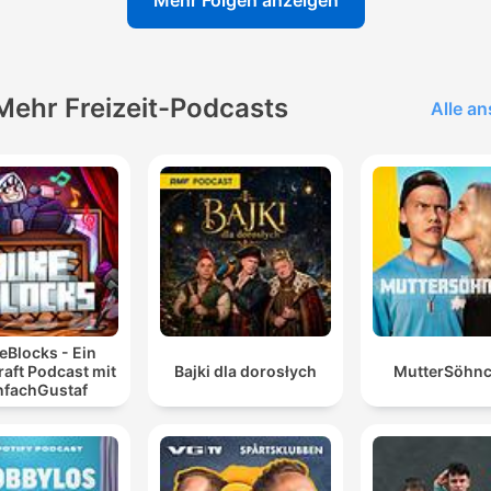
Mehr Folgen anzeigen
Mehr Freizeit-Podcasts
Alle a
eBlocks - Ein
aft Podcast mit
Bajki dla dorosłych
MutterSöhn
nfachGustaf