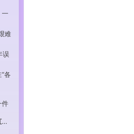
，一
艰难
年误
“各
一件
直卡