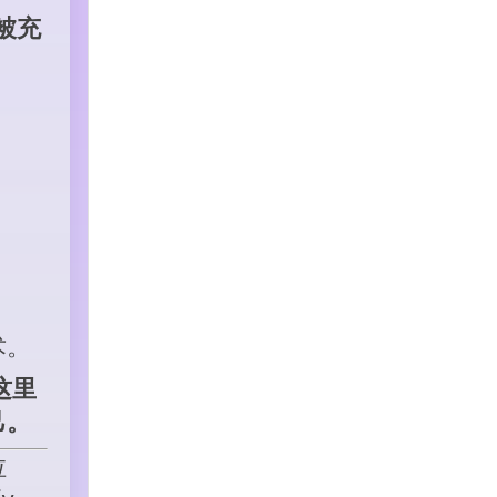
被充
术。
这里
己。
拉