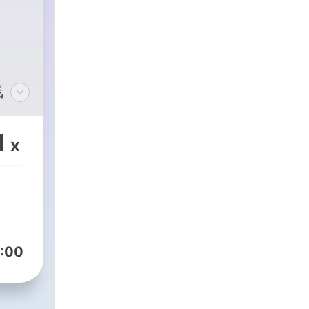
线
1
x
:00