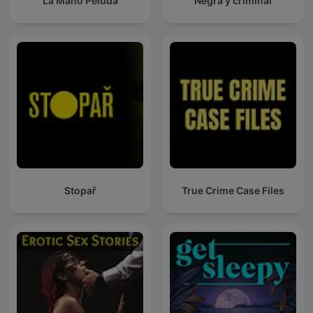
La Mano Peluda
Negra y criminal
Stopař
True Crime Case Files