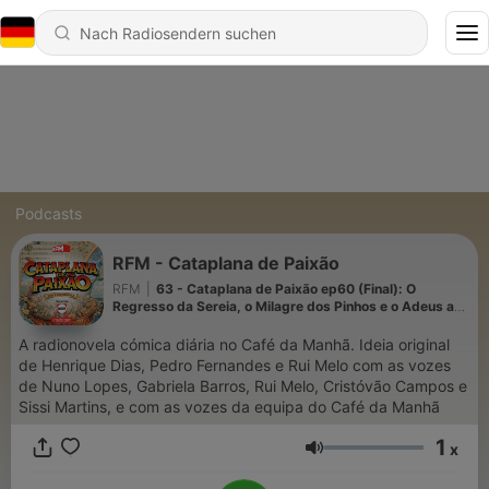
Podcasts
RFM - Cataplana de Paixão
RFM
|
63 - Cataplana de Paixão ep60 (Final): O
Regresso da Sereia, o Milagre dos Pinhos e o Adeus a
Ribeira da Boia
A radionovela cómica diária no Café da Manhã. Ideia original
de Henrique Dias, Pedro Fernandes e Rui Melo com as vozes
de Nuno Lopes, Gabriela Barros, Rui Melo, Cristóvão Campos e
Sissi Martins, e com as vozes da equipa do Café da Manhã
1
x
Lautstärke