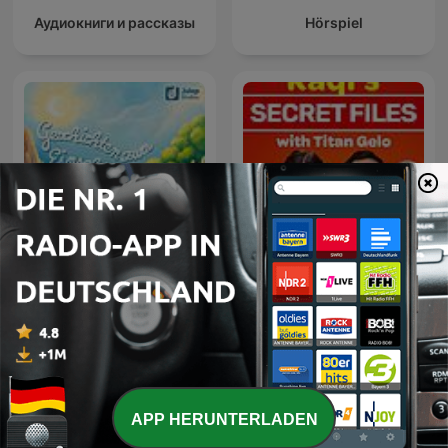
Аудиокниги и рассказы
Hörspiel
Geschichten zum
Raqi’s Secret Files with
Einschlafen
Titan Gelo
APP HERUNTERLADEN