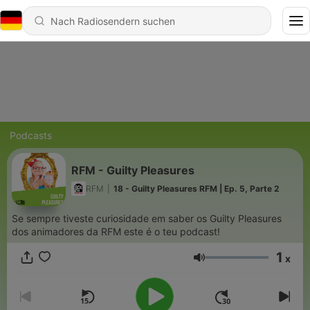
Podcasts
RFM - Guilty Pleasures
RFM
|
18 - Guilty Pleasures RFM | Ep. 5, Parte 2
Se sempre tiveste curiosidade em saber os Guilty Pleasures
dos animadores da RFM este é o teu podcast!
1
x
Lautstärke