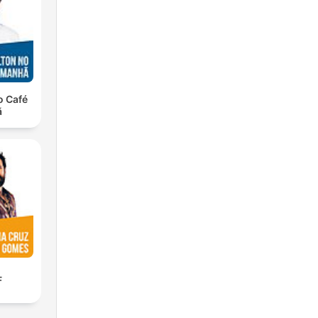
o Café
ã
F