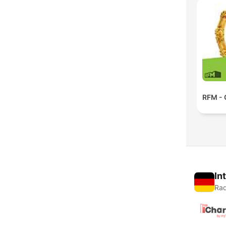
RFM - 
In
Rad