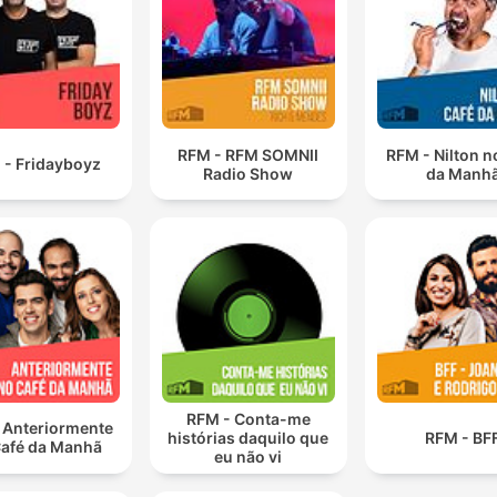
RFM - RFM SOMNII
RFM - Nilton n
 - Fridayboyz
Radio Show
da Manh
RFM - Conta-me
 Anteriormente
histórias daquilo que
RFM - BF
Café da Manhã
eu não vi