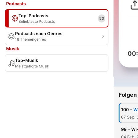
Podcasts
Top-Podcasts
50
Beliebteste Podcasts
Podcasts nach Genres
18 Themengenres
Musik
00
Top-Musik
Meistgehörte Musik
Folgen
-
100
Wi
07 Sep. 
-
99
Wi
04 Feb. 