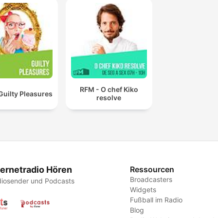
RFM - O chef Kiko
Guilty Pleasures
resolve
ternetradio Hören
Ressourcen
Broadcasters
iosender und Podcasts
Widgets
Fußball im Radio
Blog