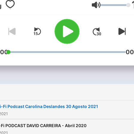
estão quentes na internet 
Lautstärke
redes sociais, com convid
que vão também ser posto
prova e em que também é
convidado a participar e da
opinião.
:00
00
-Fi Podcast Carolina Deslandes 30 Agosto 2021
2021
-Fi PODCAST DAVID CARREIRA - Abril 2020
2021