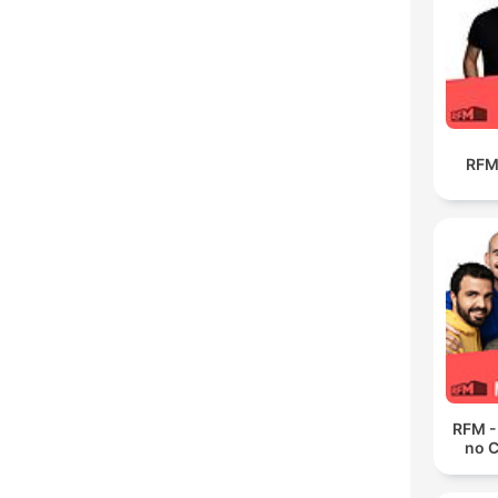
RFM
RFM -
no 