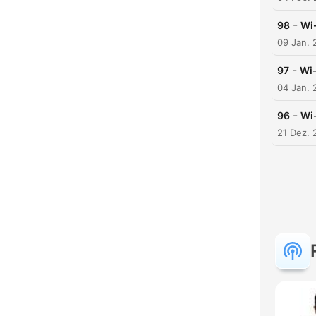
-
98
Wi
09 Jan. 
-
97
Wi
04 Jan. 
-
96
Wi
21 Dez. 