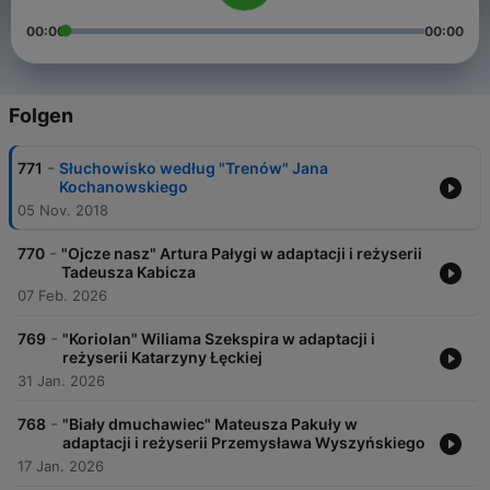
00:00
00:00
Folgen
-
771
Słuchowisko według "Trenów" Jana
Kochanowskiego
05 Nov. 2018
-
770
"Ojcze nasz" Artura Pałygi w adaptacji i reżyserii
Tadeusza Kabicza
07 Feb. 2026
-
769
"Koriolan" Wiliama Szekspira w adaptacji i
reżyserii Katarzyny Łęckiej
31 Jan. 2026
-
768
"Biały dmuchawiec" Mateusza Pakuły w
adaptacji i reżyserii Przemysława Wyszyńskiego
17 Jan. 2026