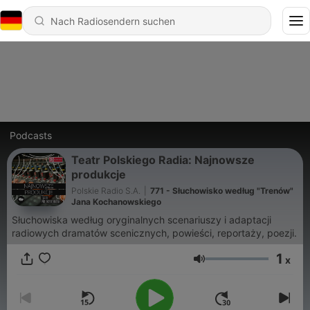
Podcasts
Teatr Polskiego Radia: Najnowsze
produkcje
Polskie Radio S.A.
|
771 - Słuchowisko według "Trenów"
Jana Kochanowskiego
Słuchowiska według oryginalnych scenariuszy i adaptacji
radiowych dramatów scenicznych, powieści, reportaży, poezji.
1
x
Lautstärke