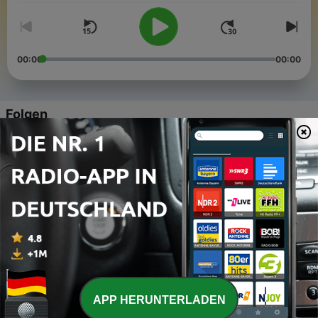
00:00
00:00
Folgen
-
4
Khám Phá Kho Game Thabet - Thế Giới Giải Trí
Không Giới Hạn
04 Jul. 2024
-
3
Khám Phá Sảnh Live Casino Đẳng Cấp Của Thabet
30 Jun. 2024
-
2
Trải Nghiệm Cá Cược Thể Thao Đỉnh Cao Tại Thabet
30 Jun. 2024
-
1
Giới thiệu về Nhà Cái Thabet - Sân Chơi Cá Cược
APP HERUNTERLADEN
Đẳng Cấp Châu Á