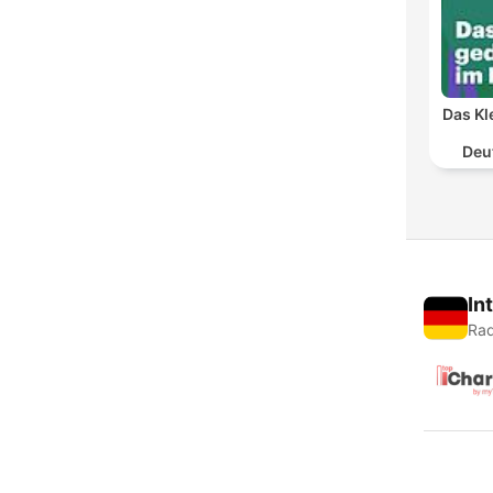
Das Kl
Deu
In
Rad