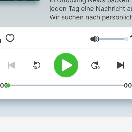
In Unboxing News packen 
jeden Tag eine Nachricht a
Wir suchen nach persönlic
Perspektiven hinter den
Nachrichten und ordnen sie
Lautstärke
euch ein.
:00
00