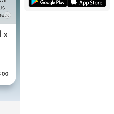
wir
us.
hen
 für
1
x
:00