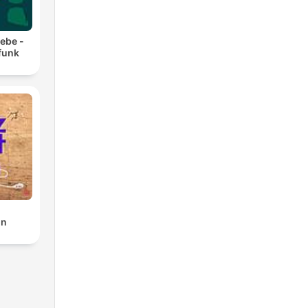
iebe -
funk
ln