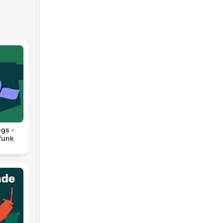
ngs -
funk