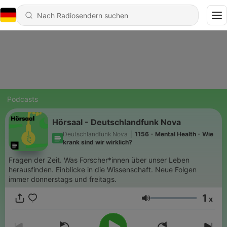
Podcasts
Hörsaal - Deutschlandfunk Nova
Deutschlandfunk Nova
|
1156 - Mental Health - Wie
krank sind wir wirklich?
Fragen der Zeit. Was Forscher*innen über unser Leben
herausfinden. Einblicke in die Wissenschaft. Neue Folgen
immer donnerstags und freitags.
1
x
Lautstärke