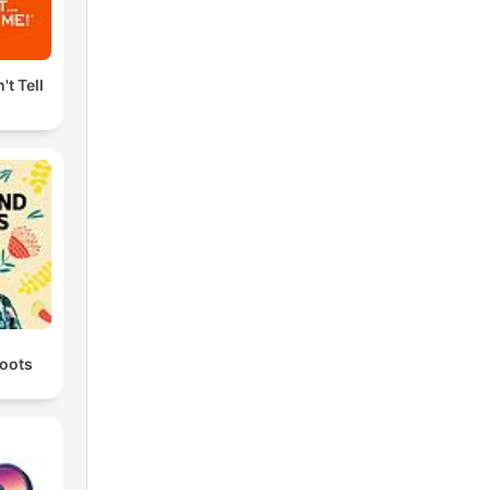
't Tell
oots