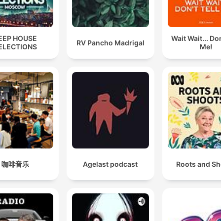
EEP HOUSE
Wait Wait... Don
RV Pancho Madrigal
ELECTIONS
Me!
咖啡音乐
Agelast podcast
Roots and Sh