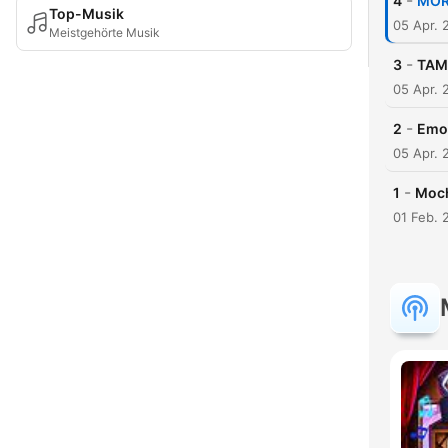
-
4
MOR
Top-Musik
05 Apr. 
Meistgehörte Musik
-
3
TAMB
05 Apr. 
-
2
Emot
05 Apr. 
-
1
Moch
01 Feb. 