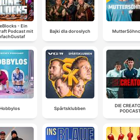
eBlocks - Ein
aft Podcast mit
Bajki dla dorosłych
MutterSöhn
nfachGustaf
DIE CREAT
Hobbylos
Spårtsklubben
PODCAS