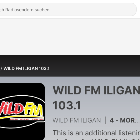
WILD FM ILIGAN 103.1
WILD FM ILIGA
103.1
WILD FM ILIGAN
|
4 - MORNING ZOO with Darna
This is an additional listeni