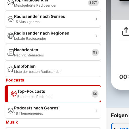
3571
Meistgehörte Radiosender
Radiosender nach Genres
15 Musikgenres
Radiosender nach Regionen
Lokale Radiosender
Nachrichten
99
Nachrichtenradios
Empfohlen
Liste der besten Radiosender
00
Podcasts
Top-Podcasts
50
Beliebteste Podcasts
Podcasts nach Genres
18 Themengenres
Folgen
Musik