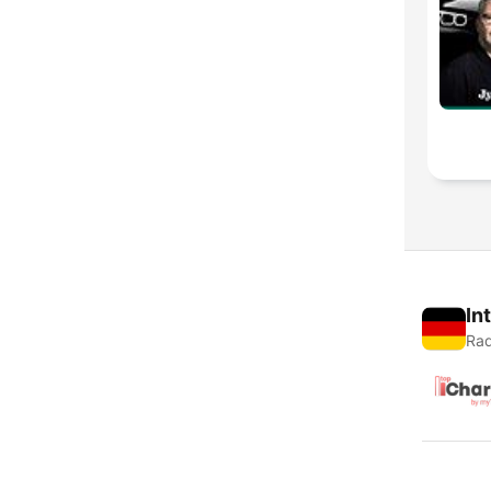
In
Rad