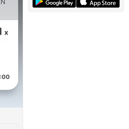
AN
1
x
:00