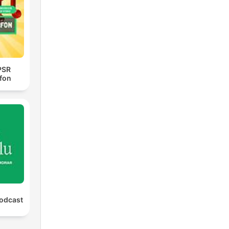
PSR
efon
Podcast