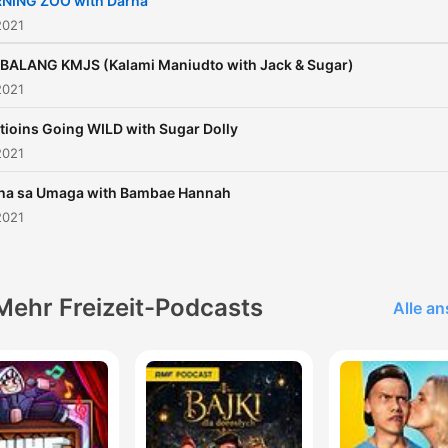
NING ZOO with Darna
2021
ALANG KMJS (Kalami Maniudto with Jack & Sugar)
2021
ioins Going WILD with Sugar Dolly
2021
a sa Umaga with Bambae Hannah
2021
Mehr Freizeit-Podcasts
Alle a