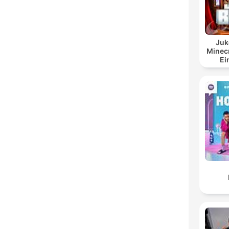
Juk
Minecr
Ei