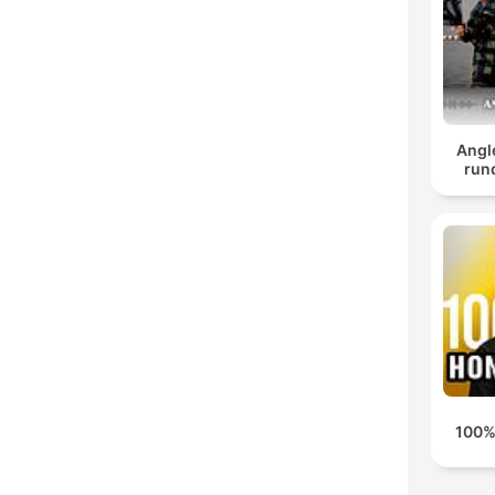
Angle
run
100%