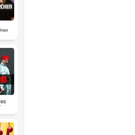
chen
ORS
T