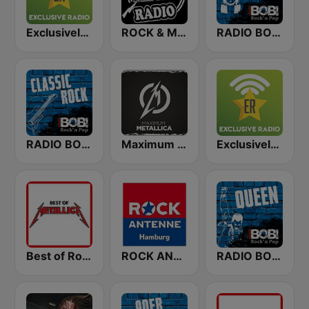
Exclusively Metallica
ROCK & METAL
RADIO BOB! 80er Rock
RADIO BOB! Classic Rock
Maximum - Metallica (Максимум)
Exclusively Iron Maiden
Best of Rock - Metallica
ROCK ANTENNE Hamburg
RADIO BOB! Queen