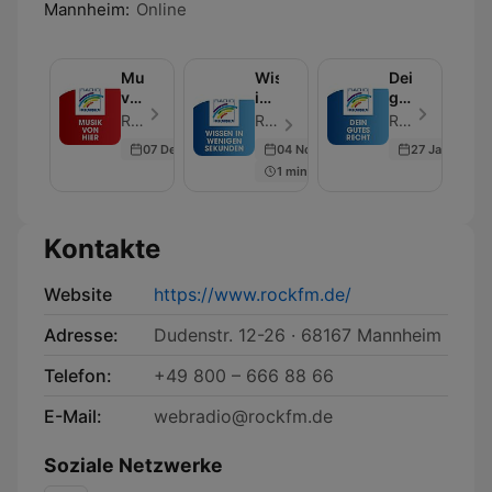
Mannheim:
Online
Musik
Wissen
Dein
von
in
gutes
hier:
wenigen
Recht:
Radio Regenbogen - Folge 56
Radio Regenbogen - Folge 222
Radio Regenbogen - Folge 178
Newcomer
Sekunden:
Star-
07 Dec 2020
04 Nov 2020
27 Jan 2021
im
Alltagsfragen
Anwalt
1 min
Talk
leicht
Ingo
bei
erklärt
Lenßen
Radio
klärt's
Regenbogen
Kontakte
Website
https://www.rockfm.de/
Adresse:
Dudenstr. 12-26 · 68167 Mannheim
Telefon:
+49 800 – 666 88 66
E-Mail:
webradio@rockfm.de
Soziale Netzwerke