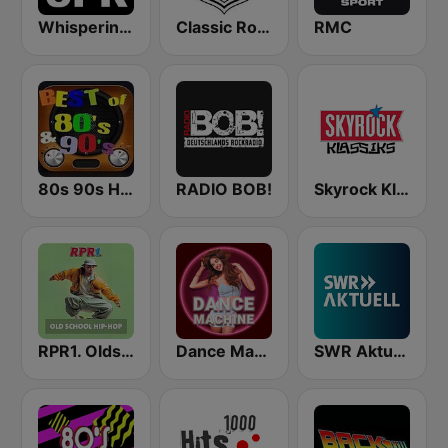
Whisperings: Solo Piano Radio
Classic Rock Radio
RMC
80s 90s Hits Radio
RADIO BOB!
Skyrock Klassiks
RPR1. Oldschool Hip-Hop
Dance Machine
SWR Aktuell