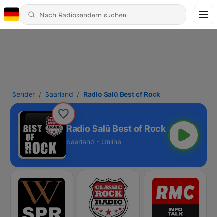
Sender
Saarland
Radio Salü Best of Rock
Radio Salü Best of Rock
Saarland - Online