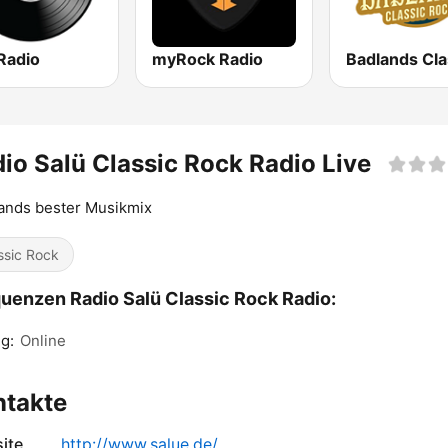
Radio
myRock Radio
io Salü Classic Rock Radio Live
ands bester Musikmix
ssic Rock
uenzen Radio Salü Classic Rock Radio:
g:
Online
ntakte
ite
http://www.salue.de/