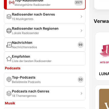
Top-Radiosender
3571
Meistgehörte Radiosender
Radiosender nach Genres
15 Musikgenres
Verwa
Radiosender nach Regionen
Lokale Radiosender
Nachrichten
99
Nachrichtenradios
Empfohlen
Liste der besten Radiosender
Podcasts
LUN
Top-Podcasts
50
Beliebteste Podcasts
Podcasts nach Genres
18 Themengenres
Musik