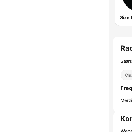
Size 
Rad
Saarl
Cla
Freq
Merzi
Ko
Webs