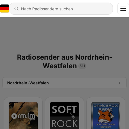
Radiosender aus Nordrhein-
Westfalen
511
Nordrhein-Westfalen