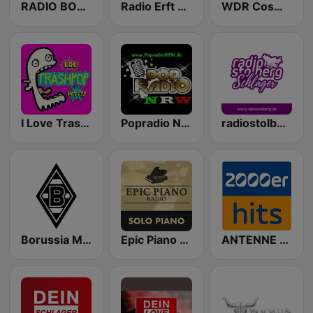
RADIO BOB! rockt NRW
Radio Erft - Dein 80er Radio
WDR Cosmo - Specials
I Love Trashpop XXXtreme
Popradio NRW
radiostolberg Schlager
Borussia Mönchengladbach FC
Epic Piano - SOLO PIANO
ANTENNE NRW 2000er Hits