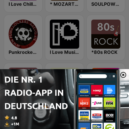
I Love Chillout Beats Radio
* MOZART - CLASSICAL
SOULPOWER FM
Punkrockers Radio
I Love Music&Chill
*80s ROCK
COSMO Summer Vibes
* SOFT HOUSE
Radio Mixtape - 90er Mix