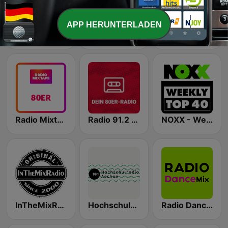
APP HERUNTERLADEN
Radio 91.2 - Dein 90er Radio
* SPA LOUNGE
1LIVE Rock Hits
Radio Mixtape - 80er Mix
Radio 91.2 - Dein 80er Radio
NOXX - Weekly Top40
InTheMixRadio
Hochschulradio Aachen
Radio DanceMix