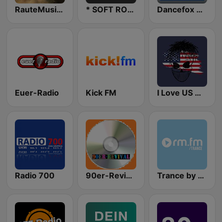
RauteMusik Metal
* SOFT ROCK
Dancefox Radio
Euer-Radio
Kick FM
I Love US Only Rap Radio
Radio 700
90er-Revival
Trance by rautemusik