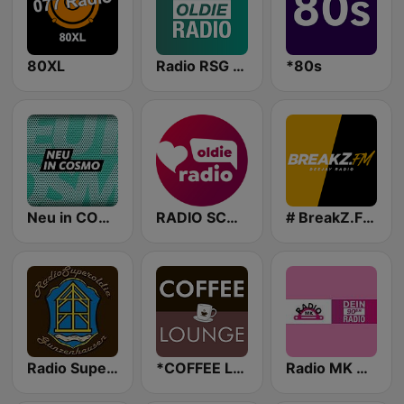
80XL
Radio RSG Oldie
*80s
Neu in COSMO
RADIO SCHWABEN OLDIE RADIO
# BreakZ.FM - DJ Radio
Radio Superoldie Musik
*COFFEE LOUNGE
Radio MK 90er