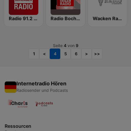
Radio 91.2 - Schlager Radio
Radio Bochum - Love
Wacken Radio by RauteMusik.FM
Seite
4
von
9
1
<
4
5
6
>
>>
Internetradio Hören
Radiosender und Podcasts
Ressourcen