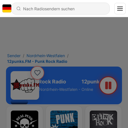
Sender
Nordrhein-Westfalen
12punks.FM - Punk Rock Radio
nks.FM - Punk Rock Radio
Nordrhein-Westfalen - Online