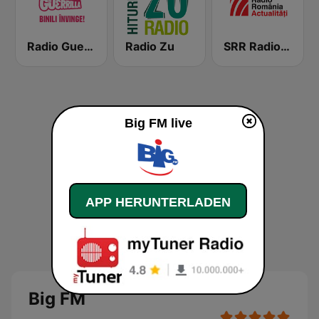
Radio Guerrilla
Radio Zu
SRR Radio România Actualităţi
Big FM live
APP HERUNTERLADEN
Big FM