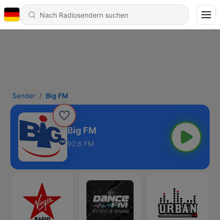
Sender
Big FM
Big FM
92.6 FM