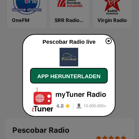
OneFM
SRR Radio România Actualităţi
Virgin Radio
Pescobar Radio live
APP HERUNTERLADEN
Pescobar Radio