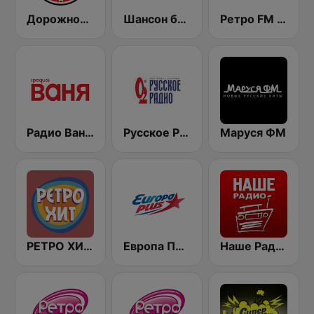
Дорожное Радио (Dorojnoe Radio)
Шансон без цензуры (Shanson bez cenzury)
Ретро FM (Retro FM)
Радио Ваня (Radio Vanya)
Русское Радио
Маруся ФМ
РЕТРО ХИТ - Retro Hit
Европа Плюс (Europa Plus)
Наше Радио (Radio Nashe)