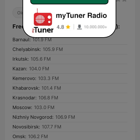
Oldies
Frequenzen Радио Шансон (Chanson):
Barnaul:
101.9 FM
Chelyabinsk:
105.9 FM
Irkutsk:
105.6 FM
Kazan:
104.0 FM
Kemerovo:
103.3 FM
Khabarovsk:
101.4 FM
Krasnodar:
106.8 FM
Moscow:
103.0 FM
Nizhniy Novgorod:
106.9 FM
Novosibirsk:
107.7 FM
Omsk:
106.2 FM