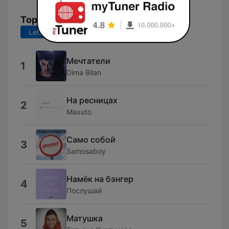
Top-Songs
Letzte 7 Tage
Letzte 30 Tage
Мечтатели
1
Dima Bilan
На ресницах
2
Maxuto
Само собой
3
Samosaboy
Намёк на бэнгер
4
Послушай
Матушка
5