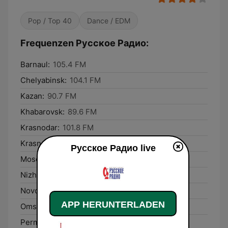
Pop / Top 40
Dance / EDM
Frequenzen Русское Радио:
Barnaul:
105.4 FM
Chelyabinsk:
104.1 FM
Kazan:
90.7 FM
Khabarovsk:
89.6 FM
Krasnodar:
101.8 FM
Krasnoyarsk:
105.8 FM
Русское Радио live
Moscow:
105.7 FM
Nizhniy Novgorod:
102.9 FM
Novosibirsk:
96.2 FM
APP HERUNTERLADEN
Omsk:
102.5 FM
Perm’:
106.2 FM