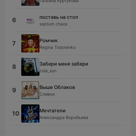
Татьяна Куртукова
поставь на стоп
6
septum chaos
Ромчик
7
Regina Todorenko
Забери меня забери
8
cola_sun
Выше Облаков
9
Сливки
Мечтатели
10
Александра Воробьева