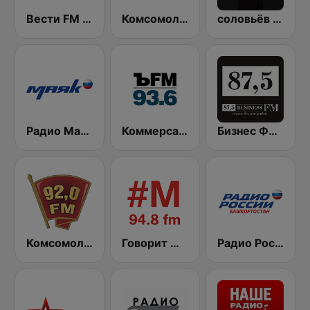
Вести FM (Vesti FM)
Комсомольская правда (Komsomolskaya pravda)
соловьёв FM (Solovyov FM)
Радио Маяк (Radio Mayak)
Коммерсантъ 93.6 (Kommersant FM)
Бизнес ФМ (Business FM)
Комсомольская правда - Санкт-Петербург (Komsomolskaya Pravda - St. Petersburg)
Говорит Москва (Govorit Moskva) 94.8 FM
Радио России (Radio Rossii) Вести Vesti