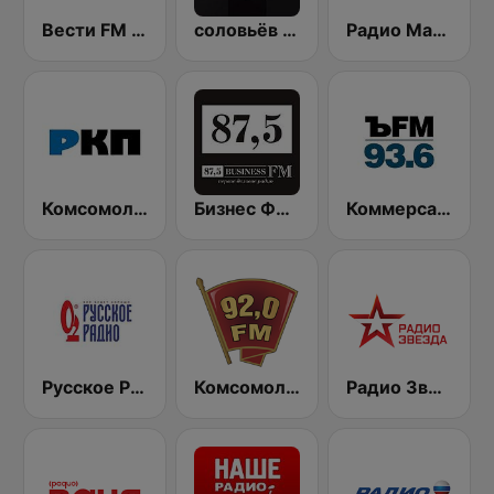
Вести FM (Vesti FM)
соловьёв FM (Solovyov FM)
Радио Маяк (Radio Mayak)
Комсомольская правда (Komsomolskaya pravda)
Бизнес ФМ (Business FM)
Коммерсантъ 93.6 (Kommersant FM)
Русское Радио
Комсомольская правда - Санкт-Петербург (Komsomolskaya Pravda - St. Petersburg)
Радио Звезда 95.6 FM (Radio Zvezda)