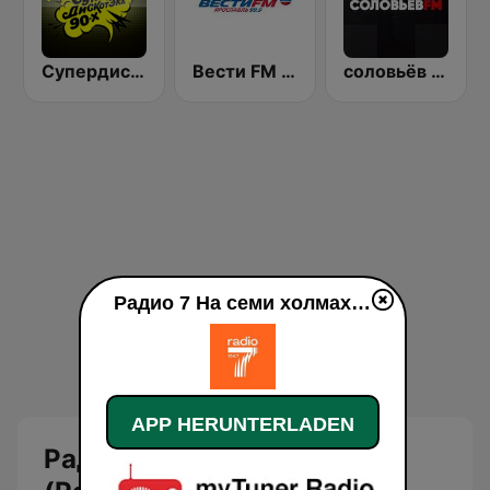
Супердискотека 90х Радио Рекорд (Radio Record 90s Superdisco)
Вести FM (Vesti FM)
соловьёв FM (Solovyov FM)
Радио 7 На семи холмах (Radio 7) live
APP HERUNTERLADEN
Радио 7 На семи холмах