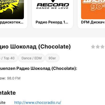
Супердискотека 90х Радио Рекорд (Radio Record 90s Superdisco)
Радио Рекорд 101.9 (Radio Record)
дио Шоколад (Chocolate)
 / Top 40
Dance / EDM
90er
quenzen Радио Шоколад (Chocolate):
ow:
98.0 FM
ntakte
ite
http://www.chocoradio.ru/