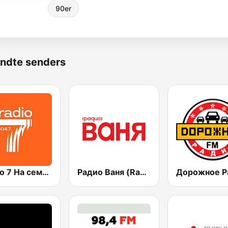
90er
ndte senders
Радио 7 На семи холмах (Radio 7)
Радио Ваня (Radio Vanya)