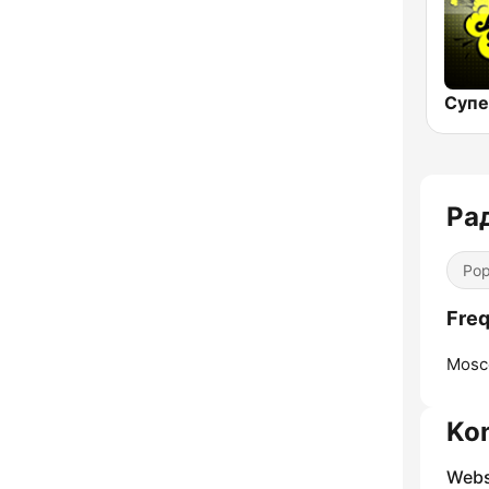
Ра
Pop
Fre
Mosc
Ko
Webs