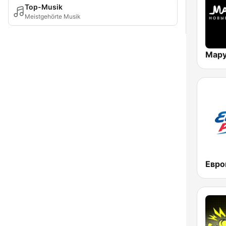
Top-Musik
Meistgehörte Musik
Мар