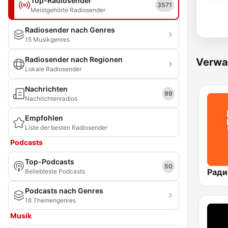
Top-Radiosender
3571
Meistgehörte Radiosender
Radiosender nach Genres
15 Musikgenres
Radiosender nach Regionen
Verwa
Lokale Radiosender
Nachrichten
99
Nachrichtenradios
Empfohlen
Liste der besten Radiosender
Podcasts
Top-Podcasts
50
Beliebteste Podcasts
Podcasts nach Genres
18 Themengenres
Musik