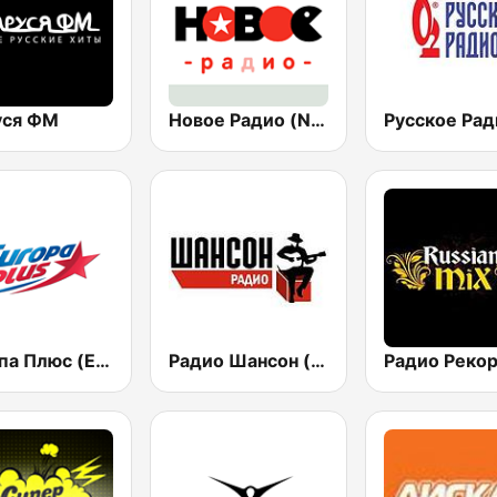
уся ФМ
Новое Радио (New Radio, Novoe Radio)
Русское Рад
Европа Плюс (Europa Plus)
Радио Шансон (Chanson)