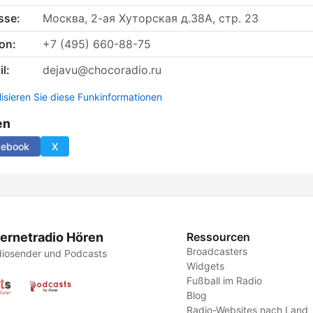
sse:
Москва, 2-ая Хуторская д.38А, стр. 23
on:
+7 (495) 660-88-75
l:
dejavu@chocoradio.ru
lisieren Sie diese Funkinformationen
en
cebook
X
ternetradio Hören
Ressourcen
Broadcasters
iosender und Podcasts
Widgets
Fußball im Radio
Blog
Radio-Websites nach Land