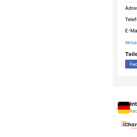
Adre
Telef
E-Mai
Aktua
Teil
Fa
In
Rad