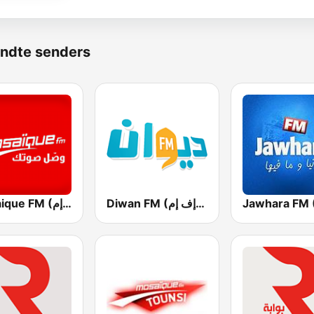
ndte senders
Diwan FM (ديوان إف إم)
Mosaique FM (موزاييك إف إم)