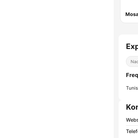
Ex
Nac
Fre
Tunis
Ko
Webs
Telef