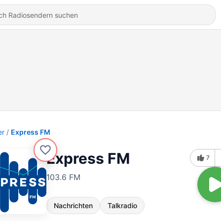
er
Express FM
Express FM
7
103.6 FM
Nachrichten
Talkradio