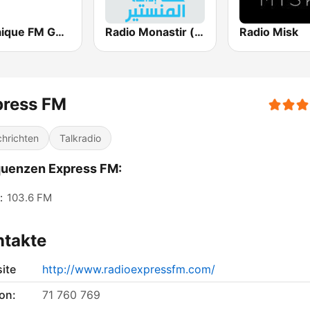
Mosaique FM Gold - (موزاييك إف إم)
Radio Monastir (إذاعة المنستير)
Radio Misk
press FM
hrichten
Talkradio
quenzen Express FM:
:
103.6 FM
ntakte
ite
http://www.radioexpressfm.com/
on:
71 760 769