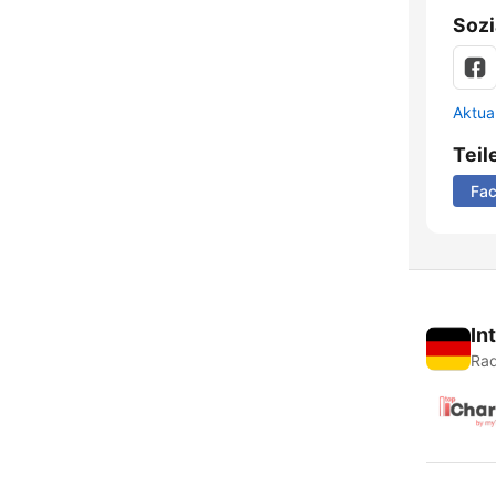
Sozi
Aktua
Teil
Fa
In
Rad