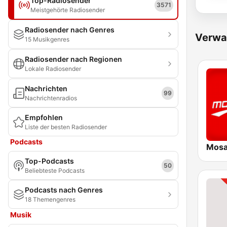
Top-Radiosender
3571
Meistgehörte Radiosender
Radiosender nach Genres
Verwa
15 Musikgenres
Radiosender nach Regionen
Lokale Radiosender
Nachrichten
99
Nachrichtenradios
Empfohlen
Liste der besten Radiosender
Podcasts
Top-Podcasts
50
Beliebteste Podcasts
Podcasts nach Genres
18 Themengenres
Musik