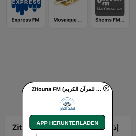
Express FM
Mosaique FM Gold - (موزاييك إف إم)
Shems FM - Charki (شمس أف أم)
Zitouna FM (إذاعة الزيتونة للقرآن الكريم) live
APP HERUNTERLADEN
Zitouna FM (إذاعة الزيتونة للقرآن