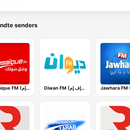
ndte senders
Diwan FM (ديوان إف إم)
Mosaique FM (موزاييك إف إم)