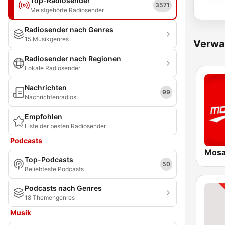
Top-Radiosender
3571
Meistgehörte Radiosender
Radiosender nach Genres
15 Musikgenres
Verwa
Radiosender nach Regionen
Lokale Radiosender
Nachrichten
99
Nachrichtenradios
Empfohlen
Liste der besten Radiosender
Podcasts
Top-Podcasts
50
Beliebteste Podcasts
Podcasts nach Genres
18 Themengenres
Musik