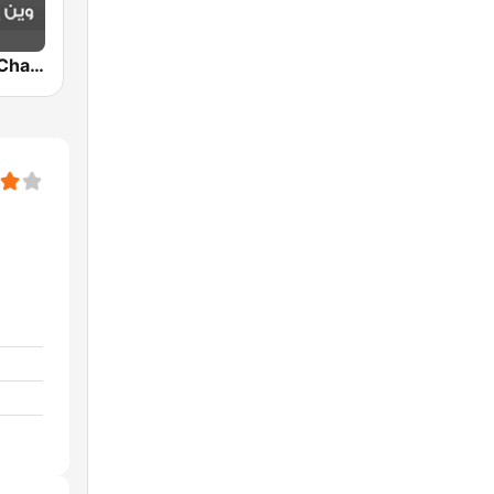
Shems FM - Charki (شمس أف أم)