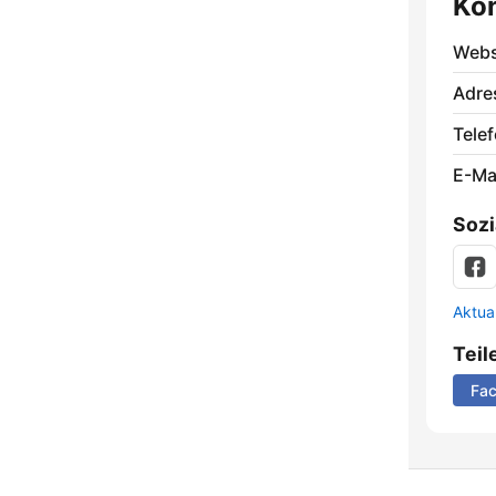
Ko
Webs
Adre
Telef
E-Mai
Sozi
Aktua
Teil
Fa