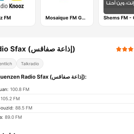
z FM
Mosaique FM Gold - (موزاييك إف إم)
Radio Sfax (إذاعة صفاقس)
entlich
Talkradio
Frequenzen Radio Sfax (إذاعة صفاقس):
uan:
100.8 FM
105.2 FM
Bouzid:
88.5 FM
a:
89.0 FM