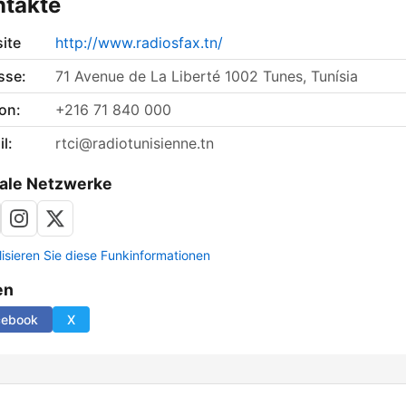
ntakte
ite
http://www.radiosfax.tn/
sse:
71 Avenue de La Liberté 1002 Tunes, Tunísia
on:
+216 71 840 000
l:
rtci@radiotunisienne.tn
ale Netzwerke
lisieren Sie diese Funkinformationen
en
cebook
X