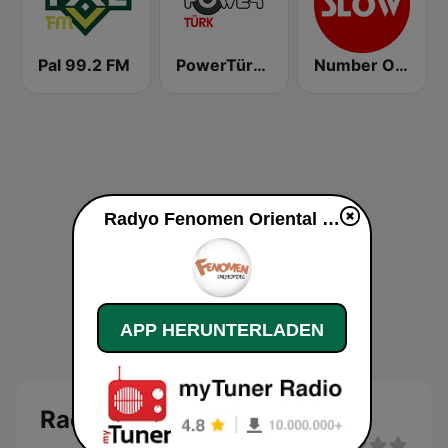
Pal 99.2 FM
PowerTürk Akustik
Number One Türk Slow FM
Radyo Fenomen Oriental live
APP HERUNTERLADEN
Radyo Fenomen Oriental